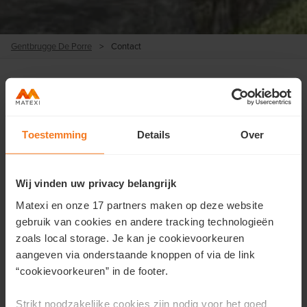
Gentbrugge De Porre
>
Contact
Contacteer ons
Toestemming
Details
Over
Wil je meer informatie over dit project of wens je een
afspraak?
Wij vinden uw privacy belangrijk
Vul hier je gegevens in en we contacteren je zo snel
Matexi en onze 17 partners maken op deze website
mogelijk.
gebruik van cookies en andere tracking technologieën
zoals local storage. Je kan je cookievoorkeuren
Voornaam
*
aangeven via onderstaande knoppen of via de link
“cookievoorkeuren” in de footer.
Strikt noodzakelijke cookies zijn nodig voor het goed
Achternaam
*