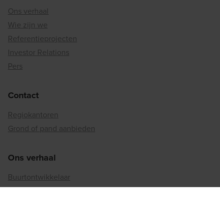
Ons verhaal
Wie zijn we
Referentieprojecten
Investor Relations
Pers
Contact
Regiokantoren
Grond of pand aanbieden
Ons verhaal
Buurtontwikkelaar
Binnenstedelijke reconversie
Matexi's duurzaamheidsaanpak
Betrokkenheid bij de maatschappij