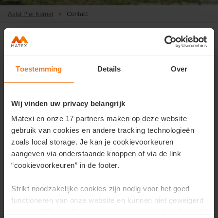
Aalst Pier Kornel
>
Contact
Contacteer ons
Toestemming
Details
Over
Wil je meer informatie over dit project of wens je een
afspraak?
Wij vinden uw privacy belangrijk
Matexi en onze 17 partners maken op deze website
Vul hier je gegevens in en we contacteren je zo snel
gebruik van cookies en andere tracking technologieën
mogelijk.
zoals local storage. Je kan je cookievoorkeuren
Voornaam
*
aangeven via onderstaande knoppen of via de link
“cookievoorkeuren” in de footer.
Strikt noodzakelijke cookies zijn nodig voor het goed
Achternaam
*
functioneren van onze website en kunnen niet geweigerd
worden. Wij gebruiken analytische cookies als hulpmiddel