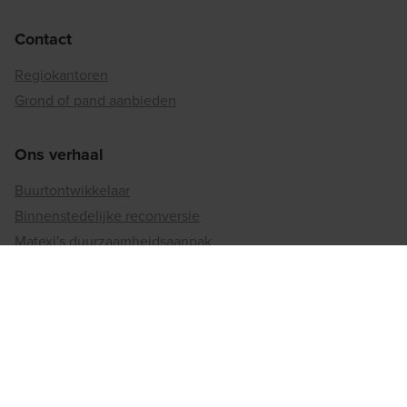
Contact
Regiokantoren
Grond of pand aanbieden
Ons verhaal
Buurtontwikkelaar
Binnenstedelijke reconversie
Matexi's duurzaamheidsaanpak
Betrokkenheid bij de maatschappij
Jobs
Vacatures
Werken bij matexi