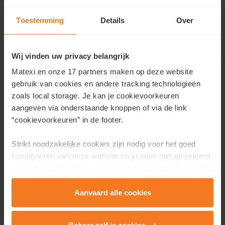
Toestemming
Details
Over
Wij vinden uw privacy belangrijk
Matexi en onze 17 partners maken op deze website
gebruik van cookies en andere tracking technologieën
Ons aanbod
zoals local storage. Je kan je cookievoorkeuren
Te koop
aangeven via onderstaande knoppen of via de link
“cookievoorkeuren” in de footer.
Verhuis snel
Kijkdagen & evenementen
Strikt noodzakelijke cookies zijn nodig voor het goed
Kijkwoningen en -appartementen
functioneren van onze website en kunnen niet geweigerd
Toekomstige buurten
worden. Wij gebruiken analytische cookies als hulpmiddel
Onze troeven
om onze website en dienstverlening te verbeteren.
Nieuws
Functionele cookies zorgen ervoor dat je de embedded
Aanvaard alle cookies
video’s van Vimeo kan afspelen en locaties via Google
Maps kan raadplegen. Wij en onze partners gebruiken
Matexi Invest