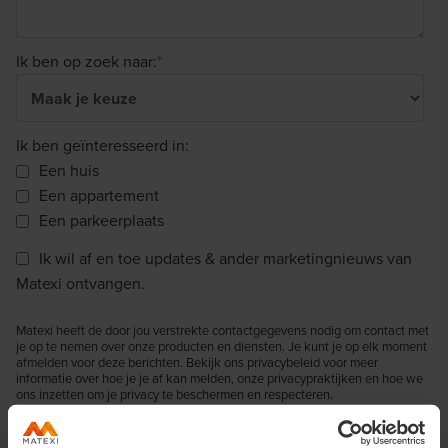
Ik ben op zoek naar:
*
Ik ben geïnteresseerd in:
Een huis
Een appartement
Een parkeerplaats
Ik wil af en toe updates & ander marketingnieuws van
Matexi ontvangen.
Matexi heeft de door jou verstrekte contactgegevens nodig om contact met
je op te nemen over onze producten en diensten. Je kunt je op elk moment
afmelden voor deze berichten. Bekijk ons privacybeleid voor meer
informatie over hoe je je af kan melden, onze privacypraktijken en hoe we
ons inzetten om je privacy te beschermen en respecteren.