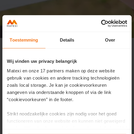
Kijkdag zondag 29 maart tussen 10u
Toestemming
Details
Over
en 13u
Wij vinden uw privacy belangrijk
Matexi en onze 17 partners maken op deze website
We kijken ernaar uit om je te verwelkomen tijdens
gebruik van cookies en andere tracking technologieën
onze Kijkdag zondag 29 maart tussen 10u en 13u. We
zoals local storage. Je kan je cookievoorkeuren
verwelkomen je graag zonder afspraak in onze
aangeven via onderstaande knoppen of via de link
verkoop container.
“cookievoorkeuren” in de footer.
Tijdens deze Kijkdag krijgt u de kans om dit unieke
Strikt noodzakelijke cookies zijn nodig voor het goed
project te ontdekken. Matexi zal u met open armen
functioneren van onze website en kunnen niet geweigerd
ontvangen om u te begeleiden en te informeren over
worden. Wij gebruiken analytische cookies als hulpmiddel
het project.