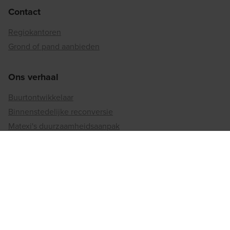
Contact
Regiokantoren
Grond of pand aanbieden
Ons verhaal
Buurtontwikkelaar
Binnenstedelijke reconversie
Matexi's duurzaamheidsaanpak
Betrokkenheid bij de maatschappij
Jobs
Vacatures
Werken bij matexi