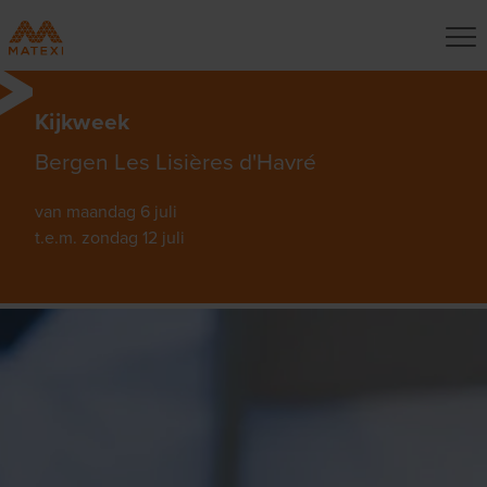
Kijkweek
Bergen Les Lisières d'Havré
van maandag 6 juli
t.e.m. zondag 12 juli