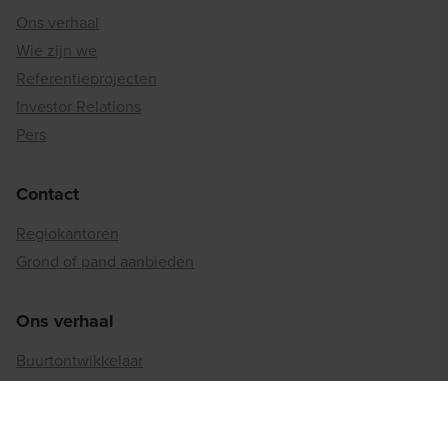
Ons verhaal
Wie zijn we
Referentieprojecten
Investor Relations
Pers
Contact
Regiokantoren
Grond of pand aanbieden
Ons verhaal
Buurtontwikkelaar
Binnenstedelijke reconversie
Matexi's duurzaamheidsaanpak
Betrokkenheid bij de maatschappij