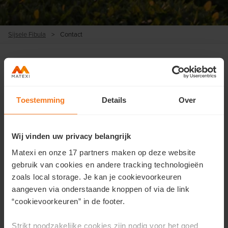
Sijsele Fibula
>
Contact
Contacteer ons
Toestemming
Details
Over
Wil je meer informatie over dit project of wens je een
afspraak?
Wij vinden uw privacy belangrijk
Vul hier je gegevens in en we contacteren je zo snel
Matexi en onze 17 partners maken op deze website
mogelijk.
gebruik van cookies en andere tracking technologieën
zoals local storage. Je kan je cookievoorkeuren
Voornaam
*
aangeven via onderstaande knoppen of via de link
“cookievoorkeuren” in de footer.
Strikt noodzakelijke cookies zijn nodig voor het goed
Achternaam
*