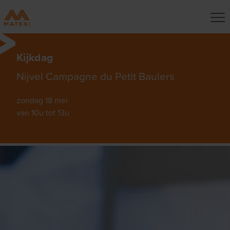
Kijkdag
Nijvel Campagne du Petit Baulers
zondag 18 mei
van 10u tot 13u