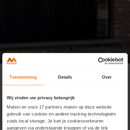
Hoeilaart is open in de
zomervakantie
Toestemming
Details
Over
Ontdek het project zonder afspraak
Wij vinden uw privacy belangrijk
De werfvoortgang alsook de interesse in Hoeilaart,
Bemdekensveld blijft groeien. We willen alle
Matexi en onze 17 partners maken op deze website
geïnteresseerden nog meer kansen bieden om het
gebruik van cookies en andere tracking technologieën
project in alle rust te ontdekken, daarom openen we
zoals local storage. Je kan je cookievoorkeuren
deze zomer onze deuren in dit project.
aangeven via onderstaande knoppen of via de link