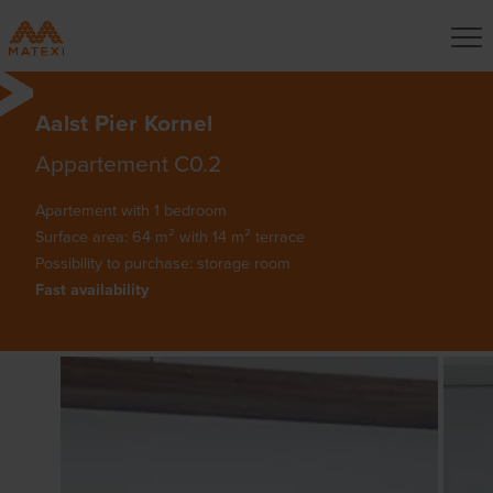
Aalst Pier Kornel
Appartement C0.2
Apartement with 1 bedroom
Surface area: 64 m² with 14 m² terrace
Possibility to purchase: storage room
Fast availability