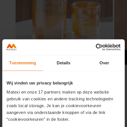
Toestemming
Details
Over
Aalst Pier Kornel
>
Contact
Wij vinden uw privacy belangrijk
Matexi en onze 17 partners maken op deze website
gebruik van cookies en andere tracking technologieën
Contacteer ons
zoals local storage. Je kan je cookievoorkeuren
aangeven via onderstaande knoppen of via de link
Wil je meer informatie over deze woonst of wens je een
“cookievoorkeuren” in de footer.
afspraak?