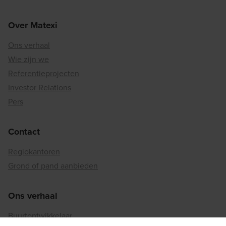
Over Matexi
Ons verhaal
Wie zijn we
Referentieprojecten
Investor Relations
Pers
Contact
Regiokantoren
Grond of pand aanbieden
Ons verhaal
Buurtontwikkelaar