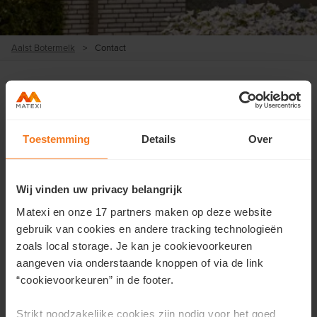
Aalst Botermelk
>
Contact
Contacteer ons
Toestemming
Details
Over
Wil je meer informatie over dit project of wens je een
afspraak?
Wij vinden uw privacy belangrijk
Vul hier je gegevens in en we contacteren je zo snel
Matexi en onze 17 partners maken op deze website
mogelijk.
gebruik van cookies en andere tracking technologieën
zoals local storage. Je kan je cookievoorkeuren
Voornaam
*
aangeven via onderstaande knoppen of via de link
“cookievoorkeuren” in de footer.
Strikt noodzakelijke cookies zijn nodig voor het goed
Achternaam
*