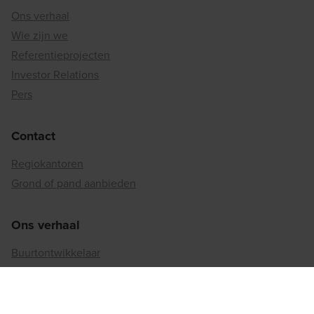
Ons verhaal
Wie zijn we
Referentieprojecten
Investor Relations
Pers
Contact
Regiokantoren
Grond of pand aanbieden
Ons verhaal
Buurtontwikkelaar
Binnenstedelijke reconversie
Matexi's duurzaamheidsaanpak
Betrokkenheid bij de maatschappij