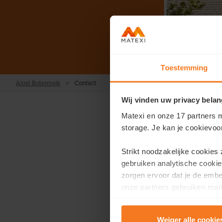
Toestemming
Alost Botermelk
>
Contact
Wij vinden uw privacy belan
Matexi en onze 17 partners m
storage. Je kan je cookievoo
Strikt noodzakelijke cookies
Vous sou
gebruiken analytische cookie
zorgen ervoor dat je de emb
Remplissez
onze partners gebruiken mark
te tonen.
Prénom
*
Weiger alle cookie