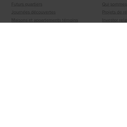
Futurs quartiers
Qui sommes
Journées découvertes
Projets de r
Maisons et appartements témoins
Investor rela
Nos atouts
Presse
Quoi de neuf
Contact
Matexi Invest
Bureaux rég
Projets d'investissement
Un terrain 