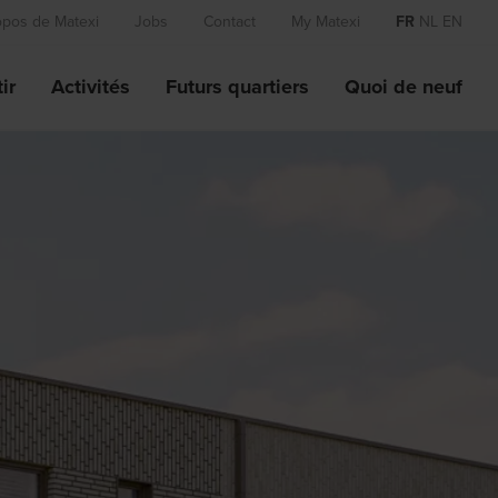
opos de Matexi
Jobs
Contact
My Matexi
FR
NL
EN
ir
Activités
Futurs quartiers
Quoi de neuf