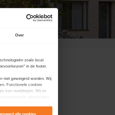
Over
echnologieën zoals local
evoorkeuren” in de footer.
en niet geweigerd worden. Wij
dez-vous?
en. Functionele cookies
ps kan raadplegen. Wij en
efs délais.
ersonaliseerde advertenties
anvaard alle cookies