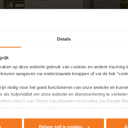
Details
grijk
aken op deze website gebruik van cookies en andere tracking t
rkeuren aangeven via onderstaande knoppen of via de link “cooki
Nous contacter
 zijn nodig voor het goed functioneren van onze website en kunn
haitez obtenir plus d'informations sur ce projet ou prendre ren
s als hulpmiddel om onze website en dienstverlening te verbeter
edded video’s van Vimeo kan afspelen en locaties via Google Ma
 vos coordonnées ici et nous vous contacterons dans les plus br
etingcookies om je surfgedrag in kaart te brengen en om je gep
Nom
*
s
Beheer zelf je cookies
A