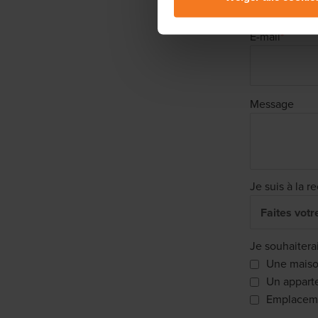
Lees er meer over in onze
P
E-mail
*
Message
Je suis à la r
Je souhaitera
Une mais
Un appart
Emplaceme