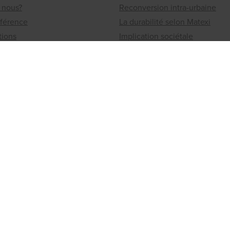
 nous?
Reconversion intra-urbaine
éférence
La durabilité selon Matexi
tions
Implication sociétale
Jobs
Les offres
ionaux
Travailler chez Matexi
ou un immeuble à vendre?