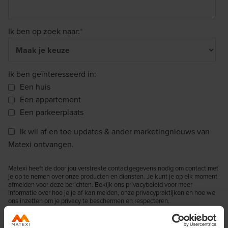
Ik ben op zoek naar:
*
Ik ben geïnteresseerd in:
Een huis
Een appartement
Een parkeerplaats
Ik wil af en toe updates & ander marketingnieuws van
Matexi ontvangen.
Matexi heeft de door jou verstrekte contactgegevens nodig om contact met
je op te nemen over onze producten en diensten. Je kunt je op elk moment
afmelden voor deze berichten. Bekijk ons privacybeleid voor meer
informatie over hoe je je af kan melden, onze privacypraktijken en hoe we
ons inzetten om je privacy te beschermen en respecteren.