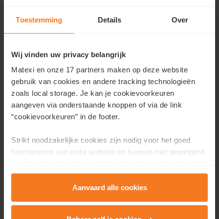
Toestemming
Details
Over
Wij vinden uw privacy belangrijk
Matexi en onze 17 partners maken op deze website
gebruik van cookies en andere tracking technologieën
Ons aanbod
zoals local storage. Je kan je cookievoorkeuren
Te koop
aangeven via onderstaande knoppen of via de link
“cookievoorkeuren” in de footer.
Verhuis snel
Kijkdagen & evenementen
Strikt noodzakelijke cookies zijn nodig voor het goed
Kijkwoningen en -appartementen
functioneren van onze website en kunnen niet geweigerd
Toekomstige buurten
worden. Wij gebruiken analytische cookies als hulpmiddel
Onze troeven
om onze website en dienstverlening te verbeteren.
Nieuws
Functionele cookies zorgen ervoor dat je de embedded
Aanvaard alle cookies
video’s van Vimeo kan afspelen en locaties via Google
Maps kan raadplegen. Wij en onze partners gebruiken
Matexi Invest