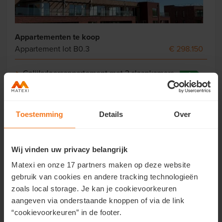
Appartementen te koop
Appartement lot B0.3
€ 298.150
Gelijkvloersappartement met 2 slaapkamers
Oppervlakte: 99 m² met 11 m² terras
Exclusief (verplicht aan te kopen): berging,
autostaanplaats
Toestemming
Details
Over
Meer info
Bekijk plan
Wij vinden uw privacy belangrijk
Contacteer ons
Matexi en onze 17 partners maken op deze website
gebruik van cookies en andere tracking technologieën
zoals local storage. Je kan je cookievoorkeuren
aangeven via onderstaande knoppen of via de link
“cookievoorkeuren” in de footer.