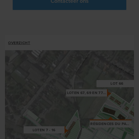
Contacteer ons
ALLOTMENTS
OVERZICHT
BREADCRUMB
LOT 66
LOTEN 67, 69 EN 77 TOT 77
RÉSIDENCES DU PARC
LOTEN 7 - 16