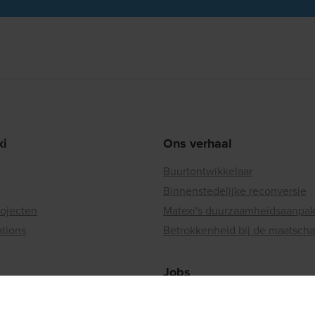
xi
Ons verhaal
Buurtontwikkelaar
Binnenstedelijke reconversie
rojecten
Matexi's duurzaamheidsaanpa
ations
Betrokkenheid bij de maatscha
Jobs
Vacatures