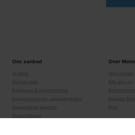
Ons aanbod
Over Mate
Te koop
Ons verhaal
Verhuis snel
Wie zijn we
Kijkdagen & evenementen
Referentiep
Kijkwoningen en -appartementen
Investor Rel
Toekomstige buurten
Pers
Onze troeven
Nieuws
Contact