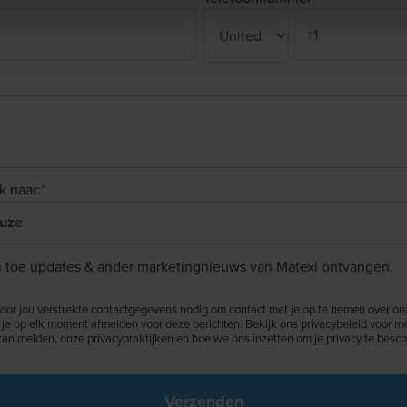
k naar:
*
en toe updates & ander marketingnieuws van Matexi ontvangen.
door jou verstrekte contactgegevens nodig om contact met je op te nemen over o
 je op elk moment afmelden voor deze berichten. Bekijk ons privacybeleid voor m
 kan melden, onze privacypraktijken en hoe we ons inzetten om je privacy te bes