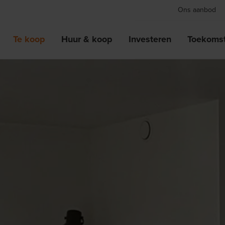
Ons aanbod
Te koop
Huur & koop
Investeren
Toekomst