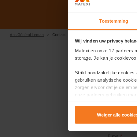
Toestemming
Ans Général Leman
>
Contact
Wij vinden uw privacy belan
Matexi en onze 17 partners m
storage. Je kan je cookievoo
Strikt noodzakelijke cookies
gebruiken analytische cookie
zorgen ervoor dat je de emb
onze partners gebruiken mark
Vu
te tonen.
Voornaam
*
Weiger alle cookie
Lees er meer over in onze
P
E-mail
*