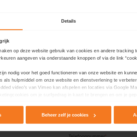
Details
grijk
aken op deze website gebruik van cookies en andere tracking t
rkeuren aangeven via onderstaande knoppen of via de link “cooki
Maak een afspraak
 zijn nodig voor het goed functioneren van onze website en kunn
s als hulpmiddel om onze website en dienstverlening te verbeter
Wens je een afspraak voor deze woonst?
edded video’s van Vimeo kan afspelen en locaties via Google Ma
etingcookies om je surfgedrag in kaart te brengen en om je gep
l dan dit contactformulier in en we contacteren je zo snel mogeli
Achternaam
*
s
Beheer zelf je cookies
A
rivacy & Cookie Policy
.
Telefoonnummer
*