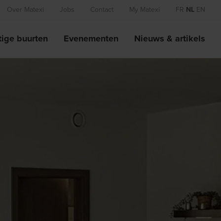
Over Matexi
Jobs
Contact
My Matexi
FR
NL
EN
ige buurten
Evenementen
Nieuws & artikels