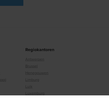
Regiokantoren
Antwerpen
Brussel
k
Henegouwen
ppij
Limburg
Luik
Luxemburg
Namen
Oost-Vlaanderen