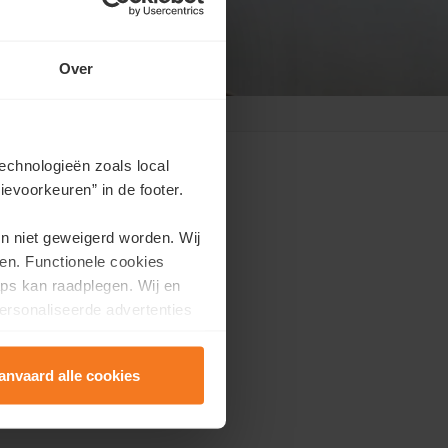
Over
echnologieën zoals local
evoorkeuren” in de footer.
en niet geweigerd worden. Wij
en. Functionele cookies
ps kan raadplegen. Wij en
ersonaliseerde advertenties
jk.
anvaard alle cookies