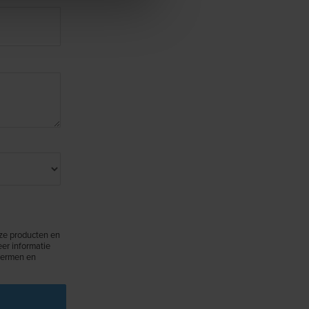
nze producten en
eer informatie
chermen en