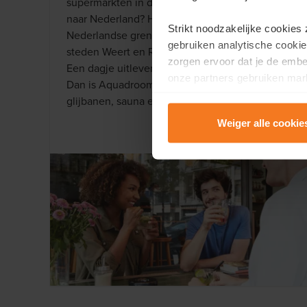
supermarkten in de buurt is onbeperkt. Dagje
naar Nederland? Het kan, want ook de
Strikt noodzakelijke cookies
Nederlandse grens ligt niet ver weg en zijn de
gebruiken analytische cookie
steden Weert en Roermond vlot te bereiken.
zorgen ervoor dat je de emb
Een dagje uitleven met de kinderen of relaxen?
onze partners gebruiken mark
Dan is Aquadroom met haar spectaculaire
te tonen.
glijbanen, sauna en wellness vast iets voor jullie.
Weiger alle cookie
Lees er meer over in onze
P