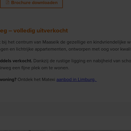
Brochure downloaden
g – volledig uitverkocht
k bij het centrum van Maaseik de gezellige en kindvriendelijke
en en lichtrijke appartementen, ontworpen met oog voor kwalit
iddels verkocht.
Dankzij de rustige ligging en nabijheid van sch
irweg een fijne plek om te wonen.
 woning?
Ontdek het Matexi
aanbod in Limburg.