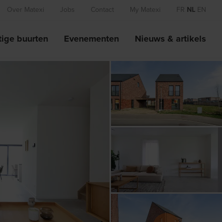
Over Matexi
Jobs
Contact
My Matexi
FR
NL
EN
ige buurten
Evenementen
Nieuws & artikels