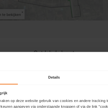
×
n te bekijken
Ontdek de buurt
Kindvriendelijke buurt
Details
Een groot voordeel van woonbuurt Heirweg:
kinderen kunnen veilig op straat ravotten en
spelen. Daarbij is Maaseik de onderwijsstad bij
grijk
uitstek en biedt een ruim aanbod aan scholen,
aken op deze website gebruik van cookies en andere tracking t
van kleuteronderwijs tot middelbare scholen.
rkeuren aangeven via onderstaande knoppen of via de link “cooki