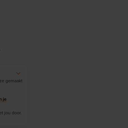
?
uze gemaakt
n je
t jou door.