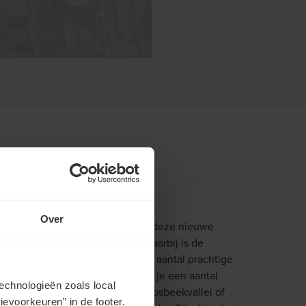
Wonen in de natuur
Over
Een van de grote troeven van deze nieuwe
buurt is haar groene ligging. Daarbij is de
woonbuurt omgeven door een aantal prachtige
fiets- en wandelroutes, waarbij je een aantal
echnologieën zoals local
mooie natuurparels zoals de Bosbeekvallei of
evoorkeuren” in de footer.