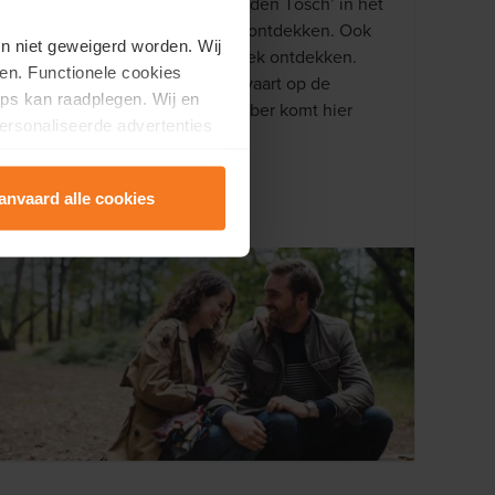
het loofbos van natuurgebied ‘den Tösch’ in het
Grenspark Kempen-Broek kan ontdekken. Ook
en niet geweigerd worden. Wij
kan je vanop het water de streek ontdekken.
en. Functionele cookies
Maak een onvergetelijke rondvaart op de
ps kan raadplegen. Wij en
Maasplassen. De natuurliefhebber komt hier
ersonaliseerde advertenties
ongetwijfeld niks te kort!
anvaard alle cookies