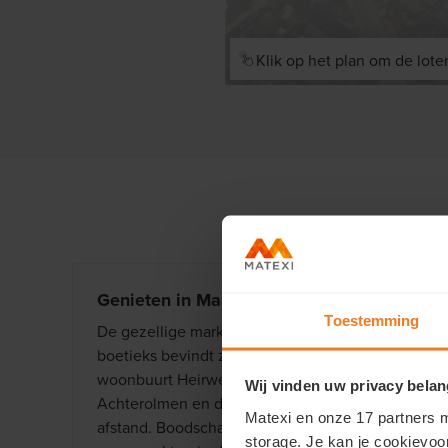
Klik op het plan om de lote
Genieten in Maaseik
Toestemming
De gezellige markt van Maaseik met terrasjes en
boetieks bevindt zich op minder dan 1 km van
woonbuurt Heirweg. Ook het cultuurcentrum
Wij vinden uw privacy belan
Achterolmen en de fitness liggen op wandel-
Matexi en onze 17 partners m
afstand. Boodschappen doen? Het aanbod aan
storage. Je kan je cookievoo