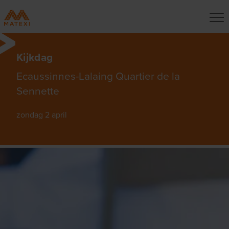
Kijkdag
Ecaussinnes-Lalaing Quartier de la
Sennette
zondag 2 april