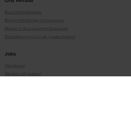
Ons verhaal
Buurtontwikkelaar
Binnenstedelijke reconversie
Matexi's duurzaamheidsaanpak
Betrokkenheid bij de maatschappij
Jobs
Vacatures
Werken bij matexi
Regiokantoren
Antwerpen
Brussel
Henegouwen
Limburg