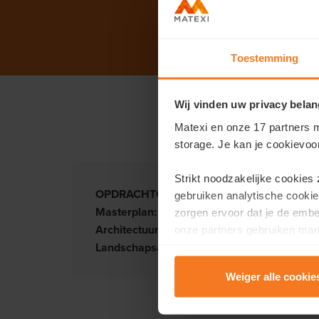
Toestemming
Wij vinden uw privacy belan
Matexi en onze 17 partners m
storage. Je kan je cookievoo
Strikt noodzakelijke cookies
OPDRACHTGEVER(S):
Matexi – Danneels
gebruiken analytische cookie
Masterplan:
Sweco en Fris in het landschap
zorgen ervoor dat je de emb
Architectuur:
EVR architecten, Team Kampvu
onze partners gebruiken mark
Landschapsarchitectuur:
Sweco en Fris in h
te tonen.
Weiger alle cookie
Lees er meer over in onze
P