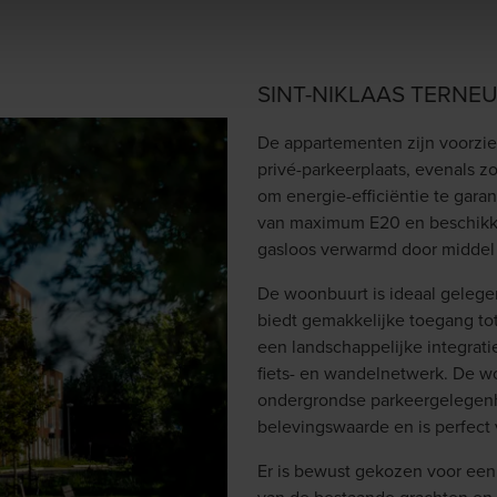
SINT-NIKLAAS TERN
De appartementen zijn voorzien
privé-parkeerplaats, evenals 
om energie-efficiëntie te gar
van maximum E20 en beschikke
gasloos verwarmd door midde
De woonbuurt is ideaal gelegen
biedt gemakkelijke toegang tot
een landschappelijke integrati
fiets- en wandelnetwerk. De wo
ondergrondse parkeergelegenhe
belevingswaarde en is perfect
Er is bewust gekozen voor een