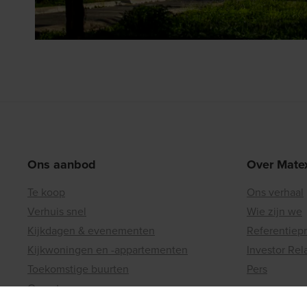
Ons aanbod
Over Mate
Te koop
Ons verhaal
Verhuis snel
Wie zijn we
Kijkdagen & evenementen
Referentiep
Kijkwoningen en -appartementen
Investor Rel
Toekomstige buurten
Pers
Onze troeven