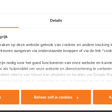
Details
grijk
aken op deze website gebruik van cookies en andere tracking t
Samengevat
rkeuren aangeven via onderstaande knoppen of via de link “cooki
 zijn nodig voor het goed functioneren van onze website en kunn
LOCATIE:
Louis Francklaan Th
s als hulpmiddel om onze website en dienstverlening te verbeter
edded video’s van Vimeo kan afspelen en locaties via Google Ma
ur, Hans Rombouts, …
etingcookies om je surfgedrag in kaart te brengen en om je gep
et landschap
s
Beheer zelf je cookies
A
rivacy & Cookie Policy
.