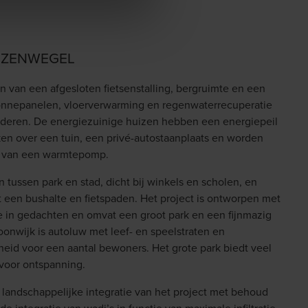
EUZENWEGEL
 van een afgesloten fietsenstalling, bergruimte en een
zonnepanelen, vloerverwarming en regenwaterrecuperatie
anderen. De energiezuinige huizen hebben een energiepeil
n over een tuin, een privé-autostaanplaats en worden
l van een warmtepomp.
 tussen park en stad, dicht bij winkels en scholen, en
 een bushalte en fietspaden. Het project is ontworpen met
e in gedachten en omvat een groot park en een fijnmazig
onwijk is autoluw met leef- en speelstraten en
id voor een aantal bewoners. Het grote park biedt veel
 voor ontspanning.
 landschappelijke integratie van het project met behoud