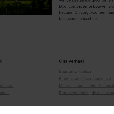
van de bestaande grachten en de
Door compacter te bouwen word
hectare. Dit zorgt voor een h
bestaande landschap.
xi
Ons verhaal
Buurtontwikkelaar
Binnenstedelijke reconversie
rojecten
Matexi's duurzaamheidsaanpa
ations
Betrokkenheid bij de maatscha
Jobs