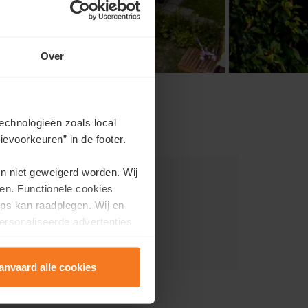
Over
echnologieën zoals local
evoorkeuren” in de footer.
en niet geweigerd worden. Wij
v Nr 35, Sint-Niklaas
en. Functionele cookies
ps kan raadplegen. Wij en
ersonaliseerde advertenties
anvaard alle cookies