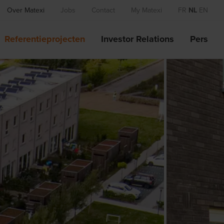
Over Matexi
Jobs
Contact
My Matexi
FR
NL
EN
Referentieprojecten
Investor Relations
Pers