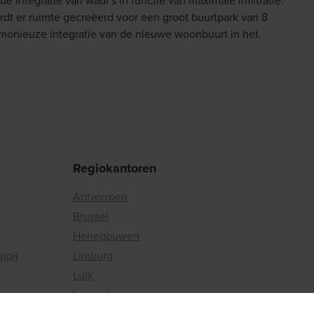
 integratie van wadi’s in functie van maximale infiltratie.
t er ruimte gecreëerd voor een groot buurtpark van 8
armonieuze integratie van de nieuwe woonbuurt in het
Regiokantoren
Antwerpen
Brussel
k
Henegouwen
ppij
Limburg
Luik
Luxemburg