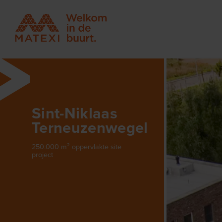
Sint-Niklaas
Terneuzenwegel
250.000 m² oppervlakte site
project