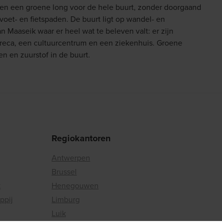
den een groene long voor de hele buurt, zonder doorgaand
voet- en fietspaden. De buurt ligt op wandel- en
n Maaseik waar er heel wat te beleven valt: er zijn
horeca, een cultuurcentrum en een ziekenhuis. Groene
en en zuurstof in de buurt.
Regiokantoren
Antwerpen
Brussel
k
Henegouwen
ppij
Limburg
Luik