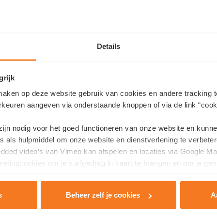
Details
grijk
aken op deze website gebruik van cookies en andere tracking t
Samengevat
rkeuren aangeven via onderstaande knoppen of via de link “cooki
 zijn nodig voor het goed functioneren van onze website en kunn
AVS
LOCATIE:
Heirweg, 3680 Maa
s als hulpmiddel om onze website en dienstverlening te verbeter
edded video’s van Vimeo kan afspelen en locaties via Google Ma
, Egide Meertens Plus
TIMING:
etingcookies om je surfgedrag in kaart te brengen en om je gep
2013 start ontwikkeling
n
2025 voorziene einddatum rea
s
Beheer zelf je cookies
A
rivacy & Cookie Policy
.