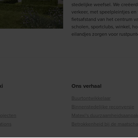
stedelijke weefsel. We creëer
verkeer, met speelpleintjes en 
fietsafstand van het centrum va
scholen, sportclubs, winkel, 
eilandjes zorgen voor rustpunt
xi
Ons verhaal
Buurtontwikkelaar
Binnenstedelijke reconversie
rojecten
Matexi's duurzaamheidsaanpa
ations
Betrokkenheid bij de maatscha