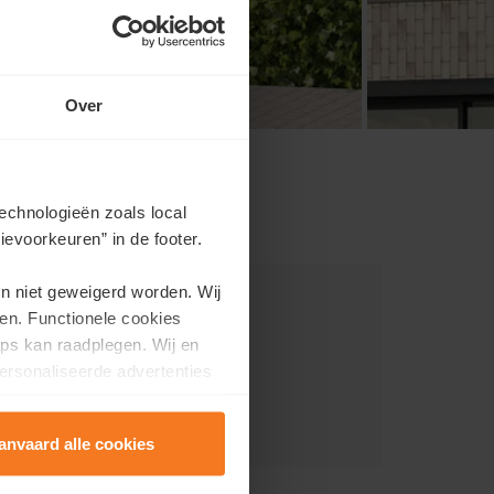
Over
echnologieën zoals local
evoorkeuren” in de footer.
en niet geweigerd worden. Wij
seik
en. Functionele cookies
ps kan raadplegen. Wij en
ersonaliseerde advertenties
lisatie
anvaard alle cookies