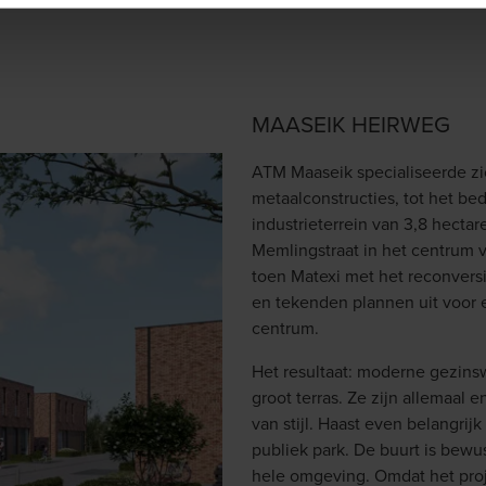
MAASEIK HEIRWEG
ATM Maaseik specialiseerde zic
metaalconstructies, tot het bed
industrieterrein van 3,8 hecta
Memlingstraat in het centrum v
toen Matexi met het reconvers
en tekenden plannen uit voor
centrum.
Het resultaat: moderne gezins
groot terras. Ze zijn allemaal 
van stijl. Haast even belangrij
publiek park. De buurt is bew
hele omgeving. Omdat het projec