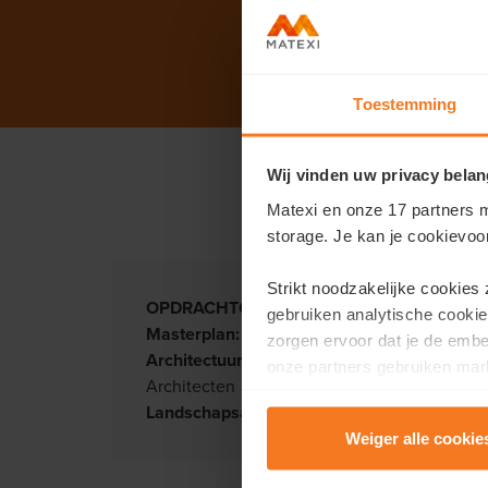
Toestemming
Wij vinden uw privacy belan
Matexi en onze 17 partners m
storage. Je kan je cookievoo
Strikt noodzakelijke cookies
OPDRACHTGEVER(S):
Matexi, Durabrik en 
gebruiken analytische cookie
Masterplan:
Matexi
zorgen ervoor dat je de emb
Architectuur:
Drieskens & Dubois architecten
onze partners gebruiken mark
Architecten
te tonen.
Landschapsarchitectuur:
Studiebureau Groe
Weiger alle cookie
Lees er meer over in onze
P