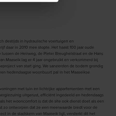
h destijds in hydraulische voertuigen en
rijf daar in 2010 mee stopte. Het haast 100 jaar oude
re tussen de Heirweg, de Pieter Breughelstraat en de Hans
an Maaseik lag er 4 jaar ongebruikt en verkommerd bij
ieproject van start ging. We saneerden de bodem grondig
 een hedendaagse woonbuurt pal in het Maaseikse
woningen met tuin en lichtrijke appartementen met een
energiezuinig uitgerust, efficiënt ingedeeld en hedendaags
k als het wooncomfort is dat de site ook dienst doet als een
ust zo ontworpen dat ze een meerwaarde biedt voor de
t in de stadskern van Maaseik ligt, versterkt dit het