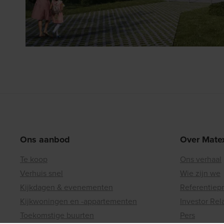
Ons aanbod
Over Mate
Te koop
Ons verhaal
Verhuis snel
Wie zijn we
Kijkdagen & evenementen
Referentiep
Kijkwoningen en -appartementen
Investor Rel
Toekomstige buurten
Pers