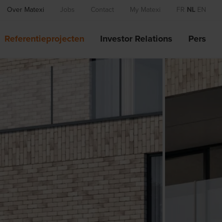
Over Matexi
Jobs
Contact
My Matexi
FR
NL
EN
Referentieprojecten
Investor Relations
Pers