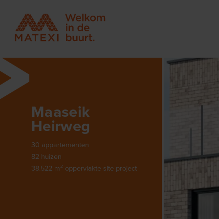
Maaseik
Heirweg
30 appartementen
82 huizen
38.522 m² oppervlakte site project