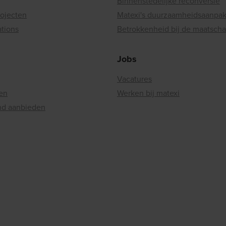
Binnenstedelijke reconversie
rojecten
Matexi's duurzaamheidsaanpa
ations
Betrokkenheid bij de maatscha
Jobs
Vacatures
en
Werken bij matexi
nd aanbieden