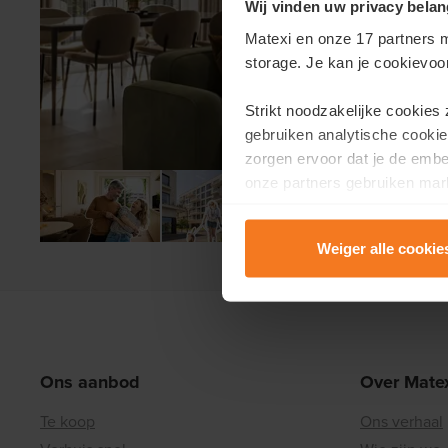
Wij vinden uw privacy belan
Matexi en onze 17 partners m
storage. Je kan je cookievoo
Strikt noodzakelijke cookies
gebruiken analytische cookie
zorgen ervoor dat je de emb
onze partners gebruiken mark
te tonen.
Weiger alle cookie
Lees er meer over in onze
P
Ons aanbod
Over Mate
Te koop
Ons verhaal