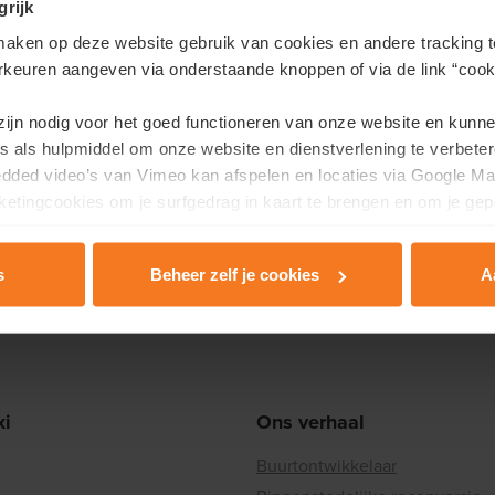
grijk
je bezoeken na een
vrijblijve
aken op deze website gebruik van cookies en andere tracking t
zonder verplichtingen.
rkeuren aangeven via onderstaande knoppen of via de link “cooki
Tot binnenkort in jouw toekoms
 zijn nodig voor het goed functioneren van onze website en kunn
Ontdek onze evenementen
s als hulpmiddel om onze website en dienstverlening te verbeter
edded video’s van Vimeo kan afspelen en locaties via Google Ma
etingcookies om je surfgedrag in kaart te brengen en om je gep
+1
s
Beheer zelf je cookies
A
rivacy & Cookie Policy
.
xi
Ons verhaal
Buurtontwikkelaar