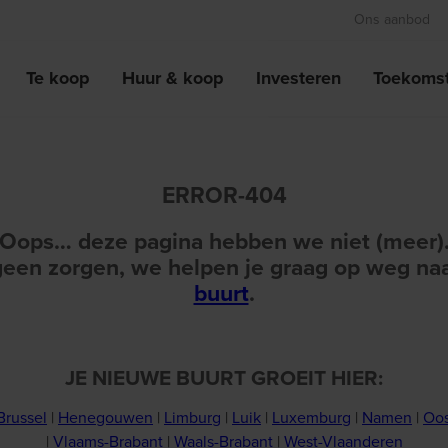
Ons aanbod
Te koop
Huur & koop
Investeren
Toekomst
ERROR-404
Oops… deze pagina hebben we niet (meer)
een zorgen, we helpen je graag op weg na
buurt
.
JE NIEUWE BUURT GROEIT HIER:
Brussel
|
Henegouwen
|
Limburg
|
Luik
|
Luxemburg
|
Namen
|
Oos
|
Vlaams-Brabant
|
Waals-Brabant
|
West-Vlaanderen