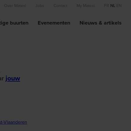
Over Matexi
Jobs
Contact
My Matexi
FR
NL
EN
ige buurten
Evenementen
Nieuws & artikels
.
ar
jouw
t-Vlaanderen