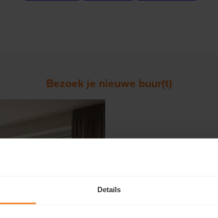
Bezoek je nieuwe buur(t)
In onze
kijkwoningen en ‑app
in een Matexi‑buurt te wonen. 
onze woningen.
Onze medewerkers nemen rusti
Details
heldere uitleg over prijzen, p
Sommige bezoeken zijn
vrij t