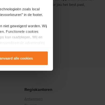
nde afspraak
. Je kiest zelf wat voor jou het best past,
echnologieën zoals local
evoorkeuren” in de footer.
tige buurt.
en niet geweigerd worden. Wij
en. Functionele cookies
ps kan raadplegen. Wij en
ersonaliseerde advertenties
anvaard alle cookies
Regiokantoren
Antwerpen