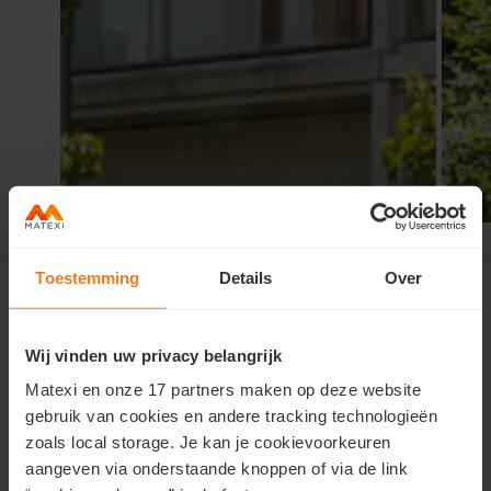
Vilvoorde 4 Fonteinen
>
Contact
Toestemming
Details
Over
Wij vinden uw privacy belangrijk
Contacteer ons
Matexi en onze 17 partners maken op deze website
Wil je meer informatie over deze woonst of wens je een
gebruik van cookies en andere tracking technologieën
afspraak?
zoals local storage. Je kan je cookievoorkeuren
aangeven via onderstaande knoppen of via de link
Vul hier je gegevens in en we contacteren je zo snel