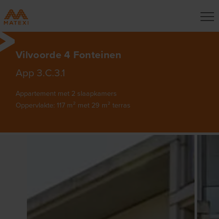
Vilvoorde 4 Fonteinen
App 3.C.3.1
Appartement met 2 slaapkamers
Oppervlakte: 117 m² met 29 m² terras