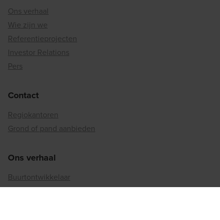
Ons verhaal
Wie zijn we
Referentieprojecten
Investor Relations
Pers
Contact
Regiokantoren
Grond of pand aanbieden
Ons verhaal
Buurtontwikkelaar
Binnenstedelijke reconversie
Matexi's duurzaamheidsaanpak
Betrokkenheid bij de maatschappij