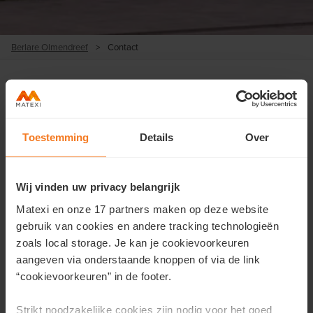
Berlare Olmendreef
>
Contact
Contacteer ons
Toestemming
Details
Over
Wil je meer informatie over dit project of wens je een
afspraak?
Wij vinden uw privacy belangrijk
Vul hier je gegevens in en we contacteren je zo snel
Matexi en onze 17 partners maken op deze website
mogelijk.
gebruik van cookies en andere tracking technologieën
zoals local storage. Je kan je cookievoorkeuren
Voornaam
*
aangeven via onderstaande knoppen of via de link
“cookievoorkeuren” in de footer.
Strikt noodzakelijke cookies zijn nodig voor het goed
Achternaam
*