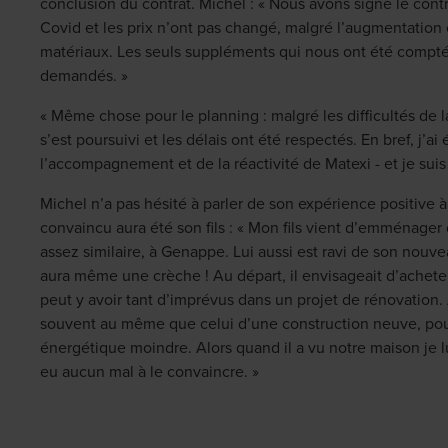
conclusion du contrat. Michel : « Nous avons signé le contr
Covid et les prix n’ont pas changé, malgré l’augmentatio
matériaux. Les seuls suppléments qui nous ont été compt
demandés. »
« Même chose pour le planning : malgré les difficultés de l
s’est poursuivi et les délais ont été respectés. En bref, j’ai é
l’accompagnement et de la réactivité de Matexi - et je suis 
Michel n’a pas hésité à parler de son expérience positive 
convaincu aura été son fils : « Mon fils vient d’emménager
assez similaire, à Genappe. Lui aussi est ravi de son nouve
aura même une crèche ! Au départ, il envisageait d’acheter
peut y avoir tant d’imprévus dans un projet de rénovation. A
souvent au même que celui d’une construction neuve, po
énergétique moindre. Alors quand il a vu notre maison je lui
eu aucun mal à le convaincre. »