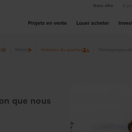
Notre offre
Á pr
Projets en vente
Louer acheter
Invest
e
Matexi
Histoires du quartier
Témoignages de
son que nous