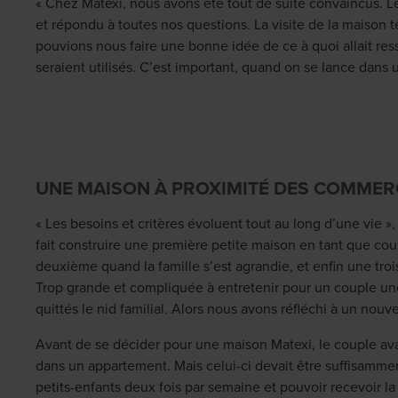
« Chez Matexi, nous avons été tout de suite convaincus. L
et répondu à toutes nos questions. La visite de la maison t
pouvions nous faire une bonne idée de ce à quoi allait re
seraient utilisés. C’est important, quand on se lance dans u
UNE MAISON À PROXIMITÉ DES COMMER
« Les besoins et critères évoluent tout au long d’une vie »
fait construire une première petite maison en tant que co
deuxième quand la famille s’est agrandie, et enfin une tro
Trop grande et compliquée à entretenir pour un couple une
quittés le nid familial. Alors nous avons réfléchi à un nouv
Avant de se décider pour une maison Matexi, le couple a
dans un appartement. Mais celui-ci devait être suffisamment
petits-enfants deux fois par semaine et pouvoir recevoir la 