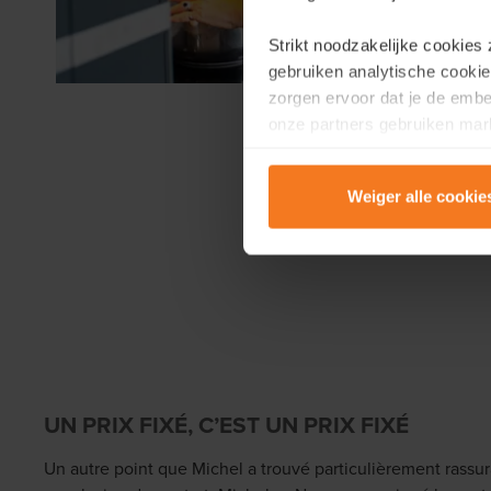
Strikt noodzakelijke cookies
gebruiken analytische cookie
zorgen ervoor dat je de emb
onze partners gebruiken mark
te tonen.
Weiger alle cookie
Lees er meer over in onze
P
UN PRIX FIXÉ, C’EST UN PRIX FIXÉ
Un autre point que Michel a trouvé particulièrement rassurant