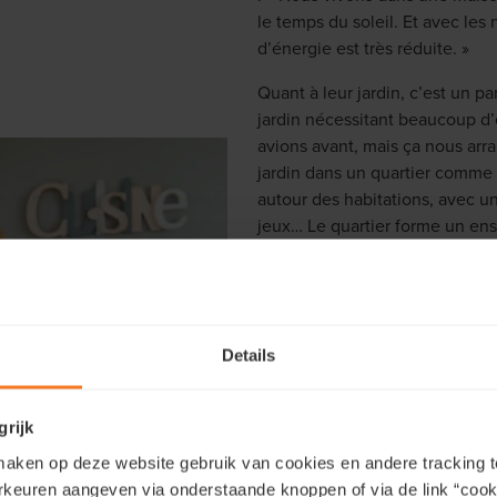
le temps du soleil. Et avec le
d’énergie est très réduite. »
Quant à leur jardin, c’est un p
jardin nécessitant beaucoup d’
avions avant, mais ça nous arr
jardin dans un quartier comme 
autour des habitations, avec u
jeux… Le quartier forme un ens
en cul-de-sac, donc les enfant
Michel se réjouit de la diversit
c’est multiculturel, les gens o
groupe WhatsApp pour communi
Details
barbecue dans le quartier. Bi
quels voisins on va se retrouver
grijk
aken op deze website gebruik van cookies en andere tracking t
DES PERSONNES DE 
rkeuren aangeven via onderstaande knoppen of via de link “cooki