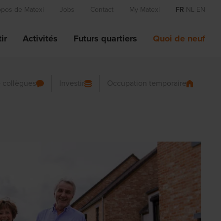
opos de Matexi
Jobs
Contact
My Matexi
FR
NL
EN
ir
Activités
Futurs quartiers
Quoi de neuf
 collègues
Investir
Occupation temporaire