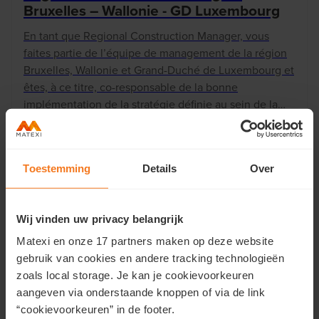
Bruxelles – Wallonie - GD Luxembourg
En tant que Regional Construction Manager, vous
faites partie de l’équipe de management de la région
Bruxelles, Wallonie et Grand-Duché de Luxembourg et
êtes, à ce titre, co-responsable de la bonne
implémentation de la stratégie définie au sein de la
région ainsi que des résultats opérationnels réalisés.
Lire plus
Toestemming
Details
Over
Wij vinden uw privacy belangrijk
Matexi en onze 17 partners maken op deze website
Liège
gebruik van cookies en andere tracking technologieën
zoals local storage. Je kan je cookievoorkeuren
aangeven via onderstaande knoppen of via de link
Il n'y a actuellement aucun offre d'emploi vacant pour
“cookievoorkeuren” in de footer.
région Liège. Inscrivez-vous aux Job alerts et restez