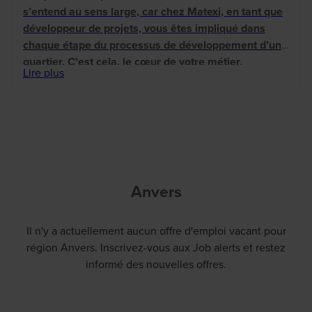
s’entend au sens large, car chez Matexi, en tant que
développeur de projets, vous êtes impliqué dans
chaque étape du processus de développement d’un
quartier. C’est cela, le cœur de votre métier.
Lire plus
Anvers
Il n'y a actuellement aucun offre d'emploi vacant pour
région Anvers. Inscrivez-vous aux Job alerts et restez
informé des nouvelles offres.