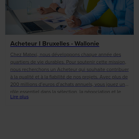
Acheteur I Bruxelles - Wallonie
Chez Matexi, nous développons chaque année des
quartiers de vie durables. Pour soutenir cette mission,
nous recherchons un Acheteur qui souhaite contribuer
à la qualité et à la fiabilité de nos projets. Avec plus de
200 millions d’euros d’achats annuels, vous jouez un
rôle essentiel dans la sélection, la négociation et le
Lire plus
suivi de nos partenaires. Vous êtes en permanence à
l’affût d’opportunités et de pistes d’optimisation : c’est
le cœur de votre mission.