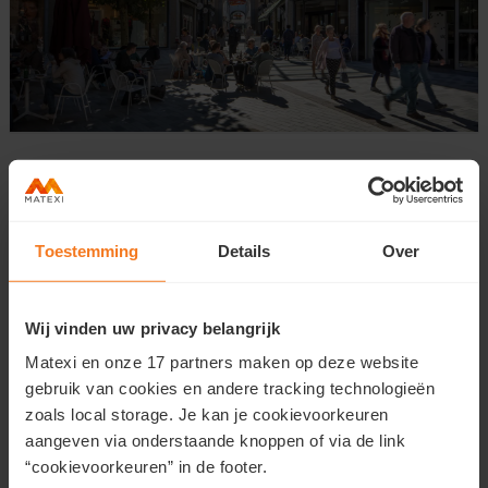
ALOST
PIETER VAN AELST
1995 - 1997
Matexi SA a su réintégrer dans le tissu urbain du centre-
Toestemming
Details
Over
ville d’Alost ce bâtiment chargé d’histoire qui abritait
autrefois un couvent et l’orphelinat de la ville qui tombait
en décrépitude depuis des années.
Wij vinden uw privacy belangrijk
Matexi en onze 17 partners maken op deze website
Lire plus...
gebruik van cookies en andere tracking technologieën
zoals local storage. Je kan je cookievoorkeuren
aangeven via onderstaande knoppen of via de link
“cookievoorkeuren” in de footer.