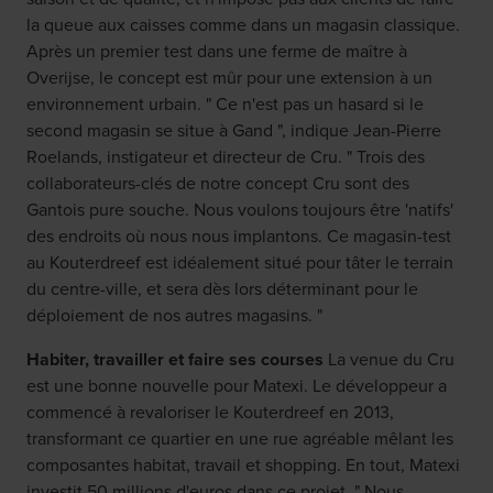
la queue aux caisses comme dans un magasin classique.
Après un premier test dans une ferme de maître à
Overijse, le concept est mûr pour une extension à un
environnement urbain. " Ce n'est pas un hasard si le
second magasin se situe à Gand ", indique Jean-Pierre
Roelands, instigateur et directeur de Cru. " Trois des
collaborateurs-clés de notre concept Cru sont des
Gantois pure souche. Nous voulons toujours être 'natifs'
des endroits où nous nous implantons. Ce magasin-test
au Kouterdreef est idéalement situé pour tâter le terrain
du centre-ville, et sera dès lors déterminant pour le
déploiement de nos autres magasins. "
Habiter, travailler et faire ses courses
La venue du Cru
est une bonne nouvelle pour Matexi. Le développeur a
commencé à revaloriser le Kouterdreef en 2013,
transformant ce quartier en une rue agréable mêlant les
composantes habitat, travail et shopping. En tout, Matexi
investit 50 millions d'euros dans ce projet. " Nous