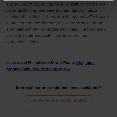
ensoleillés d'hiver, le chauffage ne s'allume même pas
parce qu'il fait agréablement chaud dans la maison »,
explique Paul. Ne fait-il pas trop chaud en été ? « À partir
d'une certaine température, des screens descendent
automatiquement. Ils bloquent la chaleur, mais laissent
passer la lumière du soleil. La vie est vraiment
merveilleuse ici. »
Lisez aussi l'histoire de Marie-Paule:
« Ici, nous
prenons soin les uns des autres. »
Intéressé par une résidence avec assistance?
Découvrez Pier Kornel à Alost