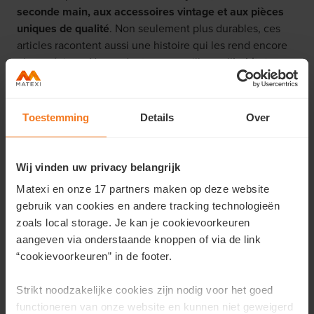
seconde main, aux accessoires vintage et aux pièces
uniques de qualité
. Non seulement plus durables, ces
articles racontent aussi une histoire qui les rend encore
plus spéciaux. Nous adoptons, par ailleurs, l’
habitat
flexible
:
plus petit et compact
, agrémenté d’un mobilier
à la fois
fonctionnel et modulaire
. L’habitat flexible
permet de basculer plus facilement entre un salon et un
Toestemming
Details
Over
espace de télétravail, où le bureau peut s’éclipser dans
une armoire, par exemple.
Wij vinden uw privacy belangrijk
Matexi en onze 17 partners maken op deze website
gebruik van cookies en andere tracking technologieën
zoals local storage. Je kan je cookievoorkeuren
aangeven via onderstaande knoppen of via de link
“cookievoorkeuren” in de footer.
Strikt noodzakelijke cookies zijn nodig voor het goed
functioneren van onze website en kunnen niet geweigerd