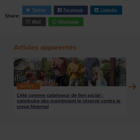
Twitter
Facebook
Linkedin
Share:
Mail
Whatsapp
Articles apparentés
MATEXI
MAT
L’été comme catalyseur de lien social :
Le Q
construire dès maintenant le réserve contre le
quar
creux hivernal