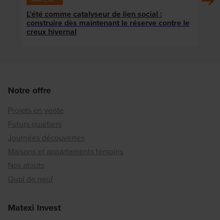
L’été comme catalyseur de lien social :
Le Q
construire dès maintenant le réserve contre le
quar
creux hivernal
Notre offre
Projets en vente
Futurs quartiers
Journées découvertes
Maisons et appartements témoins
Nos atouts
Quoi de neuf
Matexi Invest