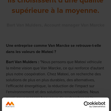
supérieure à la moyenne.
Bart Van Mulders, Account manager Van Marcke
Une entreprise comme Van Marcke se retrouve-t-elle
dans les valeurs de Matexi ?
Bart Van Mulders :
"Nous pensons que Matexi véhicule
la même vision que Van Marcke, ce qui renforce d'autant
plus notre coopération. Chez Matexi, on recherche des
solutions de plus en plus durables, des alternatives,
l'efficacité énergétique, la réduction de l'impact sur
l'environnement et des solutions renouvelables. Nous
aussi, nous menons beaucoup de recherches en la
matière. Un exemple : l'utilisation efficace des pompes à
chaleur et des réseaux de chaleur – ce qui consiste à