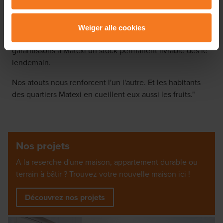
et même au-delà. D'Ostende à Liège, nous proposons la
en om je gepersonaliseerde advertenties te tonen.
même offre aux clients Matexi et ils peuvent visiter l'un
de nos nombreux showrooms près de chez eux. De plus,
Weiger alle cookies
Lees er meer over in onze
Privacy & Cookie Policy
.
grâce à notre nouvel entrepôt logistique à Rekkem, nous
garantissons à Matexi un stock permanent livrable dès le
lendemain.
Nos atouts nous renforcent l'un l'autre. Et les habitants
des quartiers Matexi en cueillent eux aussi les fruits."
Nos projets
A la reserche d'une maison, appartement durable ou
terrain à bâtir ? Trouvez votre nouvelle maison ici !
Découvrez nos projets