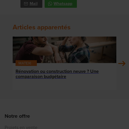
Mail
Whatsapp
Articles apparentés
MATEXI
MAT
Rénovation ou construction neuve ? Une
Local
comparaison budgétaire
votr
Notre offre
Projets en vente