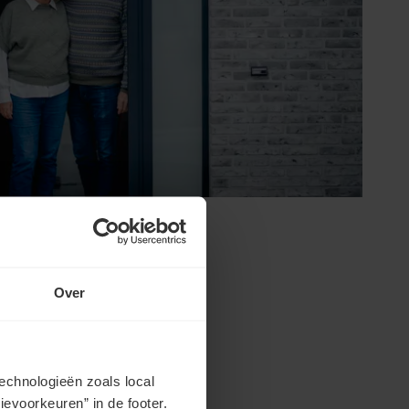
Over
echnologieën zoals local
evoorkeuren” in de footer.