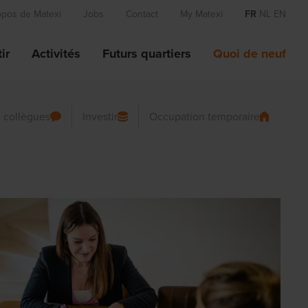
opos de Matexi
Jobs
Contact
My Matexi
FR
NL
EN
ir
Activités
Futurs quartiers
Quoi de neuf
 collègues
Investir
Occupation temporaire