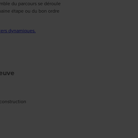
emble du parcours se déroule
haine étape ou du bon ordre
iers dynamiques.
neuve
construction