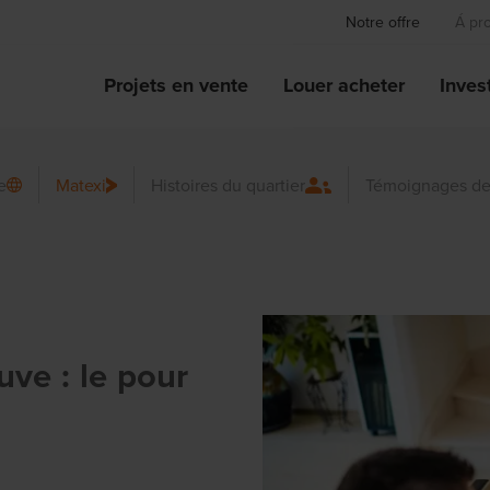
Notre offre
Á pr
Projets en vente
Louer acheter
Invest
e
Matexi
Histoires du quartier
Témoignages de
ve : le pour