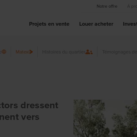
Notre offre
Á pr
Projets en vente
Louer acheter
Invest
e
Matexi
Histoires du quartier
Témoignages de
tors dressent
rnent vers