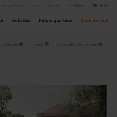
opos de Matexi
Jobs
Contact
My Matexi
FR
NL
EN
ir
Activités
Futurs quartiers
Quoi de neuf
 collègues
Investir
Occupation temporaire