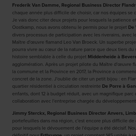
Frederik Van Damme, Regional Business Director Flandre 
chaque année plus difficile de choisir, car nos équipes se d
Je vais donc citer deux projets pour lesquels la patience 
Oostkamp, nous avons obtenu le permis pour le projet
De 
divers processus de participation avec les riverains, avec le
Maître d'œuvre flamand Leo Van Broeck. Un superbe proje
pourra vivre au cœur de la nature parce que deux tiers du
histoire semblable à celle du projet
Middenheide à Bever
agglomération. Après un projet pilote du Maître d'œuvre f
la commune et la Province en 2017, la Province a commen
concret de la zone. J'oublie de citer un petit bijou : en F
quartier résidentiel à circulation restreinte
De Porre à Gan
enfants, dont 12 à budget réduit, avec un magnifique parc d
collaboration avec l'entreprise chargée du développement u
Jimmy Sterckx, Regional Business Director Anvers, Lim
portefeuilles dans ma région, c'est encore plus difficile de 
pour lesquels le dévouement de l'équipe a été décisif. No
définitif pour
Ertbrugge
, un projet comptant 145 unités à 