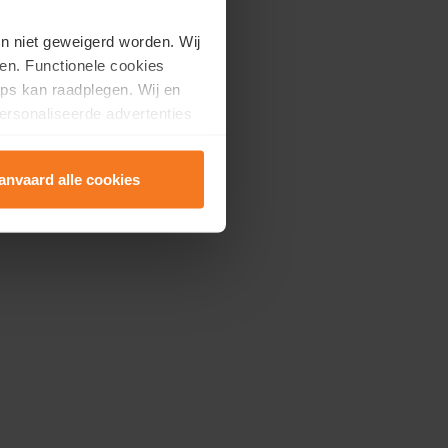
en niet geweigerd worden. Wij
en. Functionele cookies
ps kan raadplegen. Wij en
ersonaliseerde advertenties
anvaard alle cookies