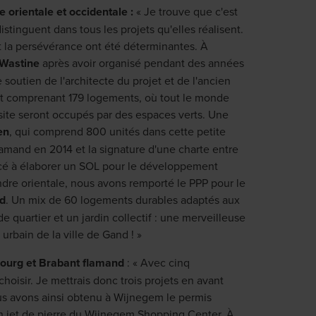
orientale et occidentale :
« Je trouve que c'est
istinguent dans tous les projets qu'elles réalisent.
et la persévérance ont été déterminantes. À
Wastine
après avoir organisé pendant des années
 soutien de l'architecte du projet et de l'ancien
t comprenant 179 logements, où tout le monde
 site seront occupés par des espaces verts. Une
en
, qui comprend 800 unités dans cette petite
lamand en 2014 et la signature d'une charte entre
cé à élaborer un SOL pour le développement
landre orientale, nous avons remporté le PPP pour le
d
. Un mix de 60 logements durables adaptés aux
e quartier et un jardin collectif : une merveilleuse
rbain de la ville de Gand ! »
bourg et Brabant flamand
: « Avec cinq
choisir. Je mettrais donc trois projets en avant
us avons ainsi obtenu à Wijnegem le permis
un jet de pierre du Wijnegem Shopping Center. À