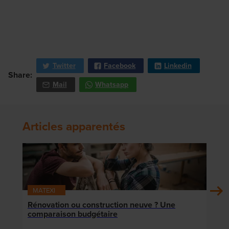
Twitter
Facebook
Linkedin
Share:
Mail
Whatsapp
Articles apparentés
MATEXI
MAT
Rénovation ou construction neuve ? Une
Local
comparaison budgétaire
votr