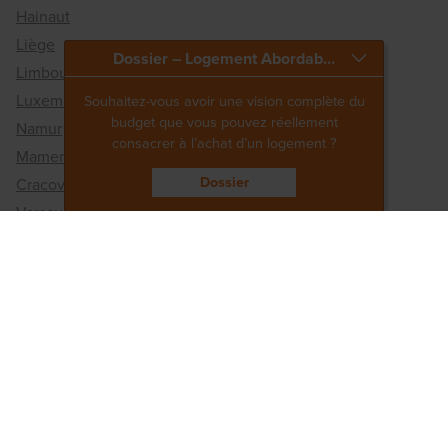
Hainaut
Liège
Dossier – Logement Abordable
Limbourg
Luxembourg
Souhaitez-vous avoir une vision complète du
budget que vous pouvez réellement
Namur
consacrer à l’achat d’un logement ?
Mamer (GD Luxembourg)
Dossier
Cracovie (Pologne)
Varsovie (Pologne)
© 2026 Matexi
Disclaimer
Privacy policy
Whistleblowing channel