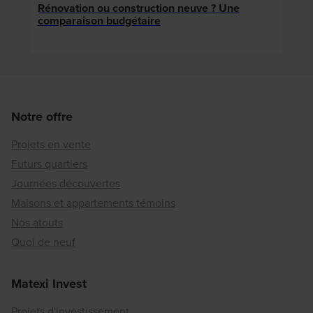
Rénovation ou construction neuve ? Une
Local
comparaison budgétaire
votr
Notre offre
Projets en vente
Futurs quartiers
Journées découvertes
Maisons et appartements témoins
Nos atouts
Quoi de neuf
Matexi Invest
Projets d'investissement