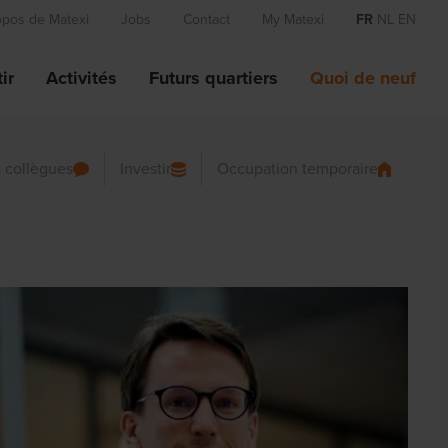
opos de Matexi
Jobs
Contact
My Matexi
FR
NL
EN
ir
Activités
Futurs quartiers
Quoi de neuf
 collègues
Investir
Occupation temporaire