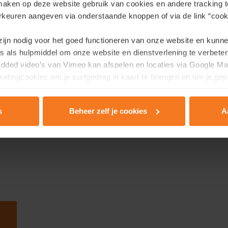
aken op deze website gebruik van cookies en andere tracking t
eux qui misent intelligemment
rkeuren aangeven via onderstaande knoppen of via de link “cooki
la
construction neuve durable
stisseurs. »
 zijn nodig voor het goed functioneren van onze website en kunn
en d'être plus
s als hulpmiddel om onze website en dienstverlening te verbeter
edded video’s van Vimeo kan afspelen en locaties via Google Ma
etingcookies om je surfgedrag in kaart te brengen en om je gep
assif sur lequel vous pouvez
 également, votre
s
Beheer zelf je cookies
A
ion de votre patrimoine vous
rivacy & Cookie Policy
.
 »