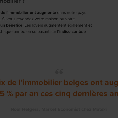
mobilier ?
x de l'immobilier ont augmenté
dans notre pays
. Si vous revendez votre maison ou votre
 un bénéfice
. Les loyers augmentent également et
xé chaque année en se basant sur
l'indice santé
. »
ix de l'immobilier belges ont a
,5 % par an ces cinq dernières a
Roel Helgers, Market Economist chez Matexi