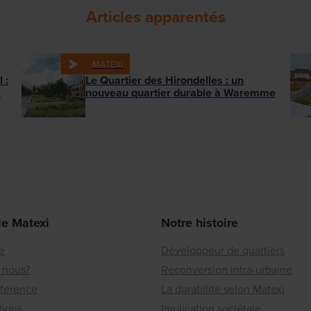
Articles apparentés
MATEXI
 :
Le Quartier des Hirondelles : un
e
nouveau quartier durable à Waremme
de Matexi
Notre histoire
re
Développeur de quartiers
 nous?
Reconversion intra-urbaine
éférence
La durabilité selon Matexi
tions
Implication sociétale