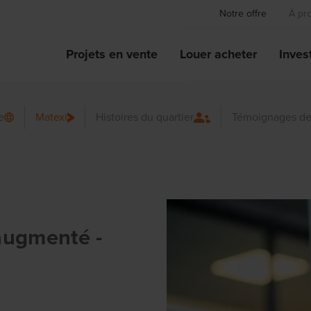
Notre offre
Á pr
Projets en vente
Louer acheter
Invest
e
Matexi
Histoires du quartier
Témoignages de
 augmenté -