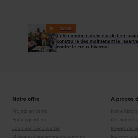
MATEXI
L’été comme catalyseur de lien social
construire dès maintenant le réserv
contre le creux hivernal
Notre offre
A propos 
Projets en vente
Notre histoi
Futurs quartiers
Qui sommes
Journées découvertes
Projets de r
Maisons et appartements témoins
Investor rela