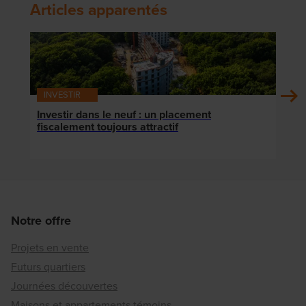
Articles apparentés
INVESTIR
INV
Investir dans le neuf : un placement
TVA 
fiscalement toujours attractif
quel
immo
Notre offre
Projets en vente
Futurs quartiers
Journées découvertes
Maisons et appartements témoins