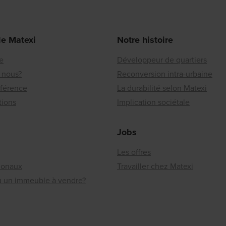
de Matexi
Notre histoire
re
Développeur de quartiers
 nous?
Reconversion intra-urbaine
éférence
La durabilité selon Matexi
tions
Implication sociétale
Jobs
Les offres
ionaux
Travailler chez Matexi
ou un immeuble à vendre?