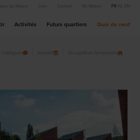
opos de Matexi
Jobs
Contact
My Matexi
FR
NL
EN
ir
Activités
Futurs quartiers
Quoi de neuf
 collègues
Investir
Occupation temporaire