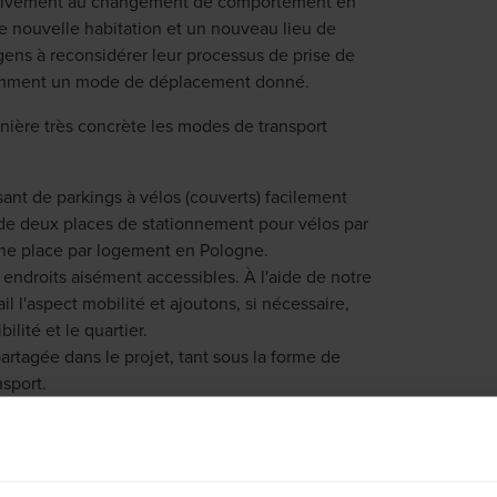
 activement au changement de comportement en
 nouvelle habitation et un nouveau lieu de
 gens à reconsidérer leur processus de prise de
iemment un mode de déplacement donné.
nière très concrète les modes de transport
ant de parkings à vélos (couverts) facilement
de deux places de stationnement pour vélos par
une place par logement en Pologne.
endroits aisément accessibles. À l'aide de notre
l l'aspect mobilité et ajoutons, si nécessaire,
ilité et le quartier.
artagée dans le projet, tant sous la forme de
sport.