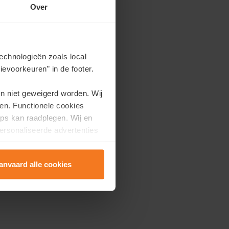
Over
echnologieën zoals local
evoorkeuren” in de footer.
en niet geweigerd worden. Wij
en. Functionele cookies
ps kan raadplegen. Wij en
ersonaliseerde advertenties
anvaard alle cookies