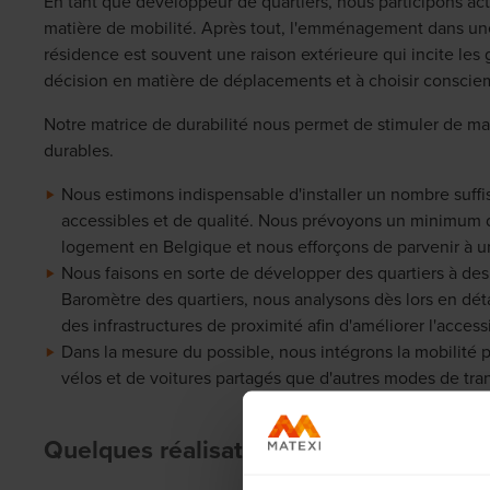
En tant que développeur de quartiers, nous participons
matière de mobilité. Après tout, l'emménagement dans une
résidence est souvent une raison extérieure qui incite les
décision en matière de déplacements et à choisir consc
Notre matrice de durabilité nous permet de stimuler de ma
durables.
Nous estimons indispensable d'installer un nombre suffis
accessibles et de qualité. Nous prévoyons un minimum 
logement en Belgique et nous efforçons de parvenir à 
Nous faisons en sorte de développer des quartiers à des 
Baromètre des quartiers, nous analysons dès lors en détai
des infrastructures de proximité afin d'améliorer l'accessib
Dans la mesure du possible, nous intégrons la mobilité p
vélos et de voitures partagés que d'autres modes de tran
Quelques réalisations de 2023