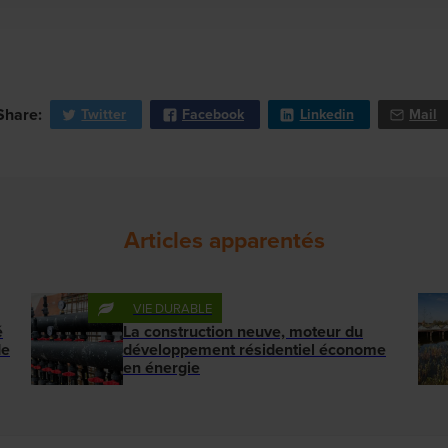
Share:
Twitter
Facebook
Linkedin
Mail
Articles apparentés
VIE DURABLE
é
La construction neuve, moteur du
de
développement résidentiel économe
en énergie