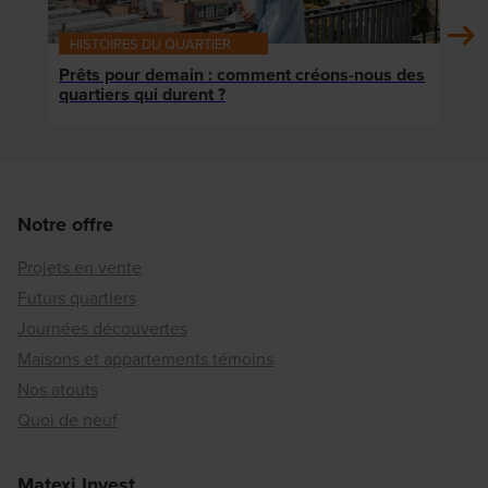
HISTOIRES DU QUARTIER
HIS
Prêts pour demain : comment créons-nous des
« No
quartiers qui durent ?
mais
Notre offre
Projets en vente
Futurs quartiers
Journées découvertes
Maisons et appartements témoins
Nos atouts
Quoi de neuf
Matexi Invest