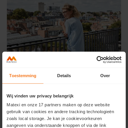
Toestemming
Details
Over
Le meilleur des deux mondes
Les gens semblent vouloir le meilleur des deux mondes :
Wij vinden uw privacy belangrijk
la liberté de la ville bourdonnante, combinée avec la
sécurité et l’accessibilité d’un quartier chaleureux. « La
Matexi en onze 17 partners maken op deze website
vie de quartier va évidemment bien au-delà de quelques
gebruik van cookies en andere tracking technologieën
rues sans voitures. La sensation d’espace constitue
zoals local storage. Je kan je cookievoorkeuren
également un facteur très important, » d’après Anne-
aangeven via onderstaande knoppen of via de link