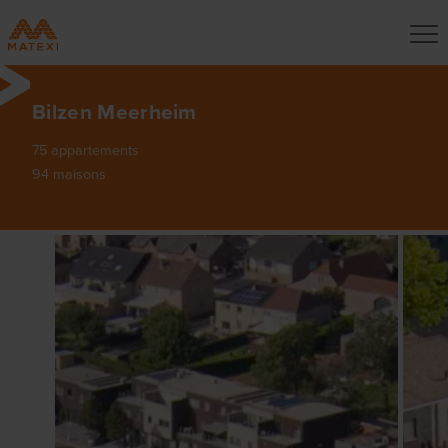
Bilzen Meerheim
75 appartements
94 maisons