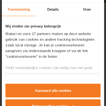
Toestemming
Details
Over
En résumé
Wij vinden uw privacy belangrijk
MAÎTRE D'OUVRAGE :
Matexi
Matexi en onze 17 partners maken op deze website
Plan directeur :
Matexi
gebruik van cookies en andere tracking technologieën
Architecture :
J. Diliën, S. Maurissen, R. Van Com, L.
zoals local storage. Je kan je cookievoorkeuren
Wouters
aangeven via onderstaande knoppen of via de link
LIEU:
Pasweg, 3740 Bilzen
“cookievoorkeuren” in de footer.
TIMING:
Strikt noodzakelijke cookies zijn nodig voor het goed
2003 début du développement
functioneren van onze website en kunnen niet geweigerd
2005 date prévue pour la fin de la réalisation
worden. Wij gebruiken analytische cookies als hulpmiddel
om onze website en dienstverlening te verbeteren.
Functionele cookies zorgen ervoor dat je de embedded
Aanvaard alle cookies
video’s van Vimeo kan afspelen en locaties via Google
BILZEN MEERHEIM
Maps kan raadplegen. Wij en onze partners gebruiken
Beheer zelf je cookies