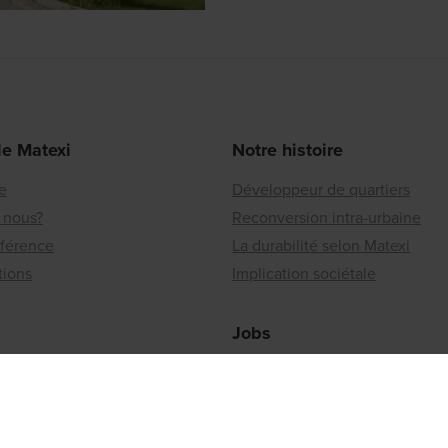
de Matexi
Notre histoire
re
Développeur de quartiers
 nous?
Reconversion intra-urbaine
éférence
La durabilité selon Matexi
tions
Implication sociétale
Jobs
Les offres
ionaux
Travailler chez Matexi
ou un immeuble à vendre?