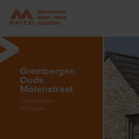
Grembergen
Oude
Molenstraat
22 appartements
205 maisons