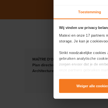
Toestemming
Wij vinden uw privacy belan
Matexi en onze 17 partners m
storage. Je kan je cookievoo
Strikt noodzakelijke cookies
gebruiken analytische cookie
MAÎTRE D'OUVRAGE :
Matexi
zorgen ervoor dat je de emb
Plan directeur :
Matexi
onze partners gebruiken mark
Architecture :
K. Bauters, G. Vanhove en G. 
te tonen.
Weiger alle cookie
Lees er meer over in onze
P