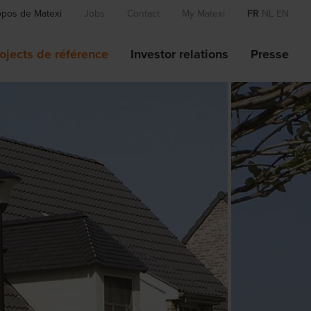
opos de Matexi
Jobs
Contact
My Matexi
FR
NL
EN
ojects de référence
Investor relations
Presse