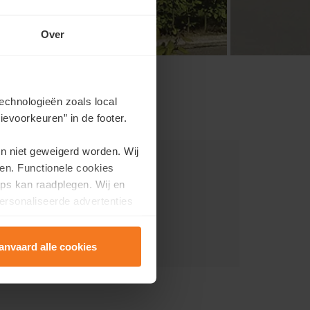
Over
echnologieën zoals local
evoorkeuren” in de footer.
en niet geweigerd worden. Wij
en. Functionele cookies
0 Grembergen
ps kan raadplegen. Wij en
ersonaliseerde advertenties
t
e la réalisation
anvaard alle cookies