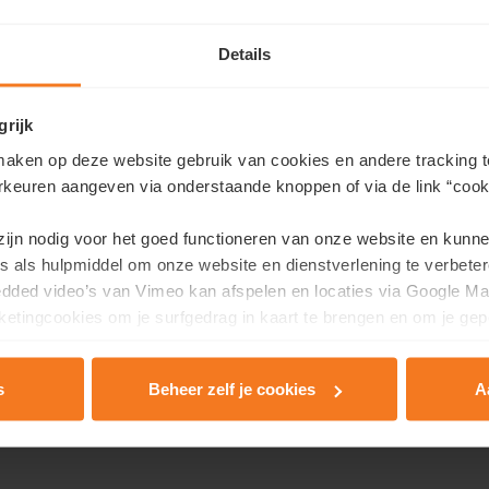
Details
grijk
aken op deze website gebruik van cookies en andere tracking t
En résumé
rkeuren aangeven via onderstaande knoppen of via de link “cooki
 zijn nodig voor het goed functioneren van onze website en kunn
s als hulpmiddel om onze website en dienstverlening te verbeter
LIEU:
Oude Molenstraat, 920
edded video’s van Vimeo kan afspelen en locaties via Google Ma
etingcookies om je surfgedrag in kaart te brengen en om je gep
Vollens
TIMING:
1998 début du développemen
2006 date prévue pour la fin d
s
Beheer zelf je cookies
A
rivacy & Cookie Policy
.