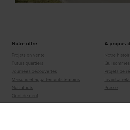
Notre offre
A propos 
Projets en vente
Notre histoi
Futurs quartiers
Qui sommes
Journées découvertes
Projets de r
Maisons et appartements témoins
Investor rela
Nos atouts
Presse
Quoi de neuf
Contact
Matexi Invest
Bureaux rég
Projets d'investissement
Un terrain 