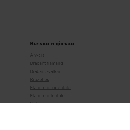
Bureaux régionaux
Anvers
Brabant flamand
Brabant wallon
Bruxelles
Flandre occidentale
Flandre orientale
Hainaut
Liège
Limbourg
Luxembourg