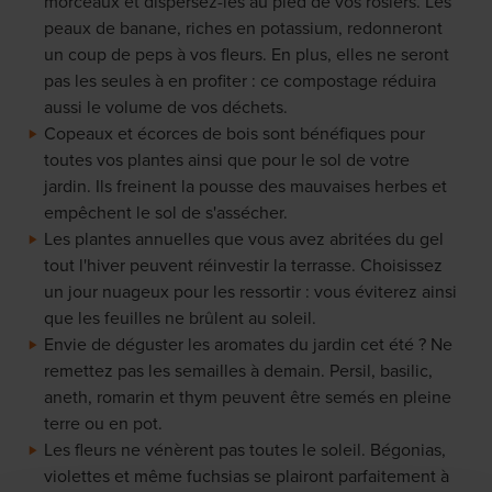
morceaux et dispersez-les au pied de vos rosiers. Les
peaux de banane, riches en potassium, redonneront
un coup de peps à vos fleurs. En plus, elles ne seront
pas les seules à en profiter : ce compostage réduira
aussi le volume de vos déchets.
Copeaux et écorces de bois sont bénéfiques pour
toutes vos plantes ainsi que pour le sol de votre
jardin. Ils freinent la pousse des mauvaises herbes et
empêchent le sol de s'assécher.
Les plantes annuelles que vous avez abritées du gel
tout l'hiver peuvent réinvestir la terrasse. Choisissez
un jour nuageux pour les ressortir : vous éviterez ainsi
que les feuilles ne brûlent au soleil.
Envie de déguster les aromates du jardin cet été ? Ne
remettez pas les semailles à demain. Persil, basilic,
aneth, romarin et thym peuvent être semés en pleine
terre ou en pot.
Les fleurs ne vénèrent pas toutes le soleil. Bégonias,
violettes et même fuchsias se plairont parfaitement à