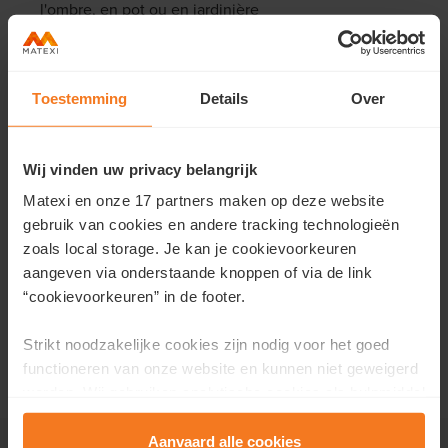
l'ombre, en pot ou en jardinière
Toestemming
Details
Over
Wij vinden uw privacy belangrijk
Matexi en onze 17 partners maken op deze website
gebruik van cookies en andere tracking technologieën
zoals local storage. Je kan je cookievoorkeuren
aangeven via onderstaande knoppen of via de link
“cookievoorkeuren” in de footer.
Twitter
Facebook
Linkedin
Strikt noodzakelijke cookies zijn nodig voor het goed
Share:
functioneren van onze website en kunnen niet geweigerd
Mail
Whatsapp
worden. Wij gebruiken analytische cookies als hulpmiddel
om onze website en dienstverlening te verbeteren.
Functionele cookies zorgen ervoor dat je de embedded
Aanvaard alle cookies