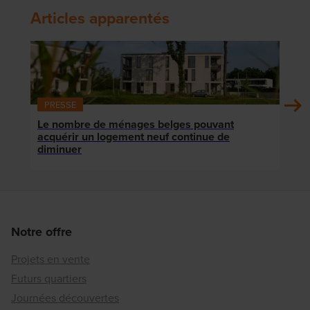
Articles apparentés
PRESSE
PRE
Le nombre de ménages belges pouvant
Le c
acquérir un logement neuf continue de
nouv
diminuer
Notre offre
Projets en vente
Futurs quartiers
Journées découvertes