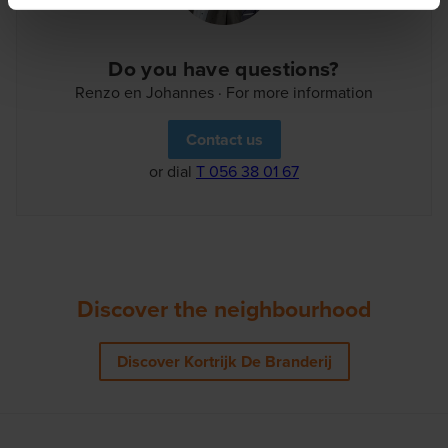
Do you have questions?
Renzo en Johannes · For more information
Contact us
or dial
T 056 38 01 67
Discover the neighbourhood
Discover Kortrijk De Branderij