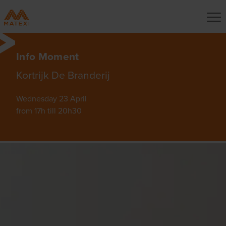
Info Moment
Kortrijk De Branderij
Wednesday 23 April
from 17h till 20h30