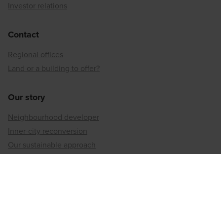
Investor relations
Contact
Regional offices
Land or a building to offer?
Our story
Neighbourhood developer
Inner-city reconversion
Our sustainable approach
Our social responsibility
Regional offices
Antwerp