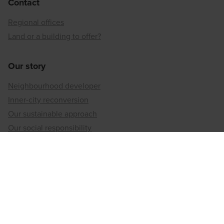
Contact
Regional offices
Land or a building to offer?
Our story
Neighbourhood developer
Inner-city reconversion
Our sustainable approach
Our social responsibility
Regional offices
Antwerp
Brussels
Hainaut
Limburg