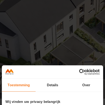
Toestemming
Details
Over
Viewing Day Sunday 7 june from 10
Wij vinden uw privacy belangrijk