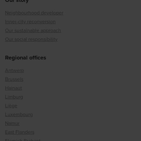
Neighbourhood developer
Inner-city reconversion
Our sustainable approach
Our social responsibility
Regional offices
Antwerp
Brussels
Hainaut
Limburg
Liège
Luxembourg
Namur
East Flanders
Flemish Brabant