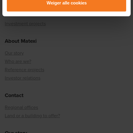
Weiger alle cookies
Lees er meer over in onze
Privacy & Cookie Policy
.
Matexi Invest
Investment projects
About Matexi
Our story
Who are we?
Reference projects
Investor relations
Contact
Regional offices
Land or a building to offer?
Our story