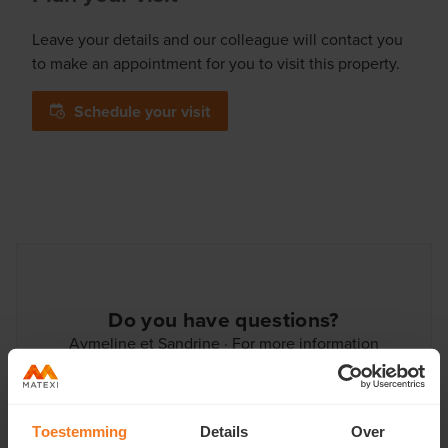
Leave your details and our colleague will contact you
to make an appointment for you to visit this property.
Schedule your visit
Do you have questions?
Aymeline et Sandrine · For more information
Contact us
or dial
T 04 268 18 72
Toestemming
Details
Over