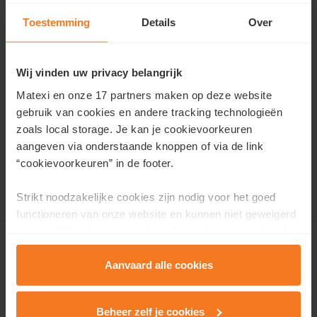
Toestemming
Details
Over
Contact us
or dial
T 069 48 02 27
Wij vinden uw privacy belangrijk
Matexi en onze 17 partners maken op deze website
gebruik van cookies en andere tracking technologieën
zoals local storage. Je kan je cookievoorkeuren
Discover the neighbourhood
aangeven via onderstaande knoppen of via de link
“cookievoorkeuren” in de footer.
Discover Tournai Corne-Saint-martin
Strikt noodzakelijke cookies zijn nodig voor het goed
functioneren van onze website en kunnen niet geweigerd
worden. Wij gebruiken analytische cookies als hulpmiddel
om onze website en dienstverlening te verbeteren.
For sale
Functionele cookies zorgen ervoor dat je de embedded
Aanvaard alle cookies
video’s van Vimeo kan afspelen en locaties via Google
Projects
Maps kan raadplegen. Wij en onze partners gebruiken
Future neighbourhoods
Beheer zelf je cookies
marketingcookies om je surfgedrag in kaart te brengen