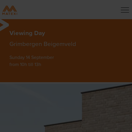
Viewing Day
Grimbergen Beigemveld
Sunday 14 September
from 10h till 13h