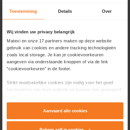
Our development projects in Oostakker
Toestemming
Details
Over
Wij vinden uw privacy belangrijk
Matexi en onze 17 partners maken op deze website
gebruik van cookies en andere tracking technologieën
zoals local storage. Je kan je cookievoorkeuren
aangeven via onderstaande knoppen of via de link
“cookievoorkeuren” in de footer.
Strikt noodzakelijke cookies zijn nodig voor het goed
functioneren van onze website en kunnen niet geweigerd
Meergaard
in
Oostakker
worden. Wij gebruiken analytische cookies als hulpmiddel
From
€ 265.000
om onze website en dienstverlening te verbeteren.
new-build apartments with 1, 2 or 3 bedrooms
Functionele cookies zorgen ervoor dat je de embedded
Aanvaard alle cookies
new-build houses with 3 to 6 bedrooms and up to 2
video’s van Vimeo kan afspelen en locaties via Google
bathrooms
Maps kan raadplegen. Wij en onze partners gebruiken
Beheer zelf je cookies