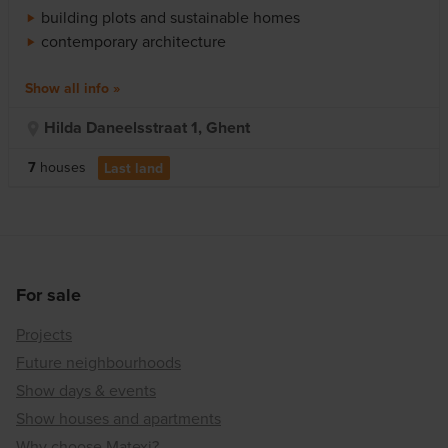
building plots and sustainable homes
contemporary architecture
Show all info
Hilda Daneelsstraat 1, Ghent
7
houses
Last land
For sale
Projects
Future neighbourhoods
Show days & events
Show houses and apartments
Why choose Matexi?