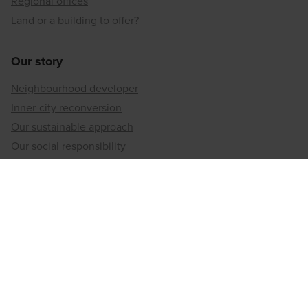
Regional offices
Land or a building to offer?
Our story
Neighbourhood developer
Inner-city reconversion
Our sustainable approach
Our social responsibility
Regional offices
Antwerp
Brussels
Hainaut
Limburg
Liège