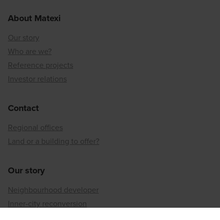
About Matexi
Our story
Who are we?
Reference projects
Investor relations
Contact
Regional offices
Land or a building to offer?
Our story
Neighbourhood developer
Inner-city reconversion
Our sustainable approach