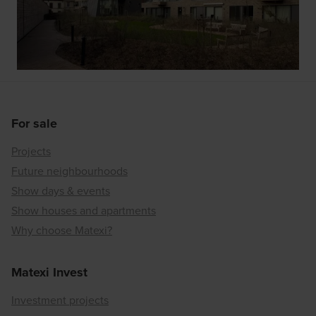
For sale
Projects
Future neighbourhoods
Show days & events
Show houses and apartments
Why choose Matexi?
Matexi Invest
Investment projects