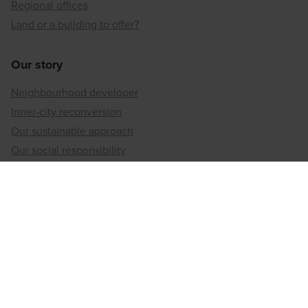
Regional offices
Land or a building to offer?
Our story
Neighbourhood developer
Inner-city reconversion
Our sustainable approach
Our social responsibility
Regional offices
Antwerp
Brussels
Hainaut
Limburg
Liège