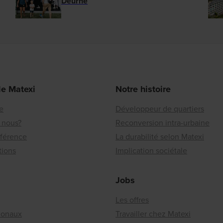
Deurne
de Matexi
Notre histoire
re
Développeur de quartiers
 nous?
Reconversion intra-urbaine
éférence
La durabilité selon Matexi
tions
Implication sociétale
Jobs
Les offres
ionaux
Travailler chez Matexi