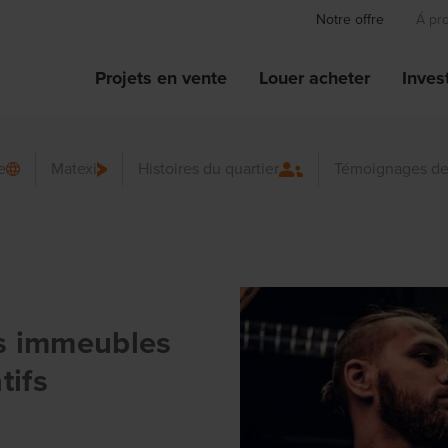
Notre offre
Á pr
Projets en vente
Louer acheter
Invest
e
Matexi
Histoires du quartier
Témoignages de
es immeubles
tifs