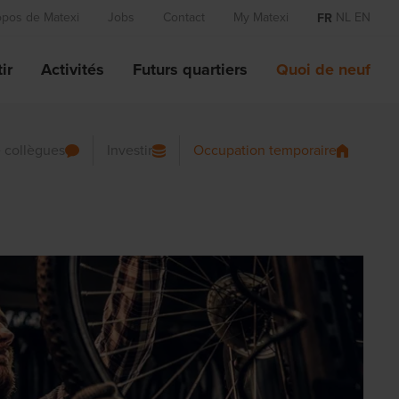
opos de Matexi
Jobs
Contact
My Matexi
NL
EN
FR
ir
Activités
Futurs quartiers
Quoi de neuf
 collègues
Investir
Occupation temporaire